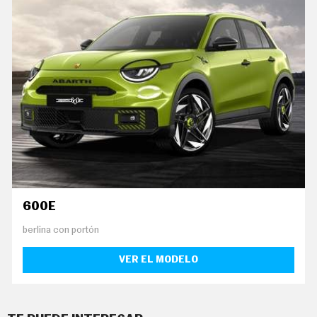
C
O
N
D
U
C
I
R
S
U
P
E
R
C
O
C
H
600E
E
S
berlina con portón
T
E
VER EL MODELO
C
N
O
L
O