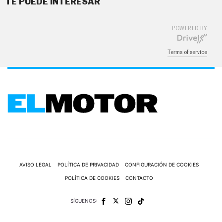
TE PUEDE INTERESAR
G
Í
A
POWERED BY
M
O
T
Terms of service
O
S
M
O
T
O
R
T
V
F
O
T
O
AVISO LEGAL
POLÍTICA DE PRIVACIDAD
CONFIGURACIÓN DE COOKIES
S
POLÍTICA DE COOKIES
CONTACTO
N
E
W
SÍGUENOS:
S
L