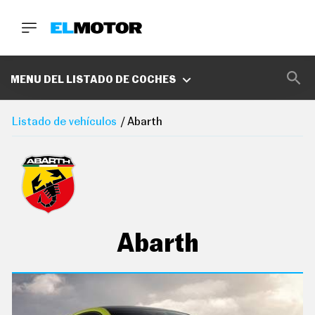
BUSCA
MARCAS
MENU DEL LISTADO DE COCHES
D
E
Listado de vehículos
Abarth
1
0
0
A
C
E
R
O
P
O
Abarth
D
C
A
S
T
A