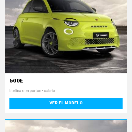
C
T
U
A
L
I
D
A
D
P
R
U
E
B
A
S
500E
E
L
berlina con portón
cabrio
É
C
VER EL MODELO
T
R
I
C
O
S