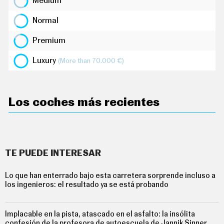
Medium
G
Í
A
Normal
M
O
Premium
T
O
Luxury
(More than 70.000 €)
S
M
O
T
Los coches más recientes
O
R
T
V
F
O
TE PUEDE INTERESAR
T
O
S
Lo que han enterrado bajo esta carretera sorprende incluso a
los ingenieros: el resultado ya se está probando
N
E
W
S
Implacable en la pista, atascado en el asfalto: la insólita
L
confesión de la profesora de autoescuela de Jannik Sinner