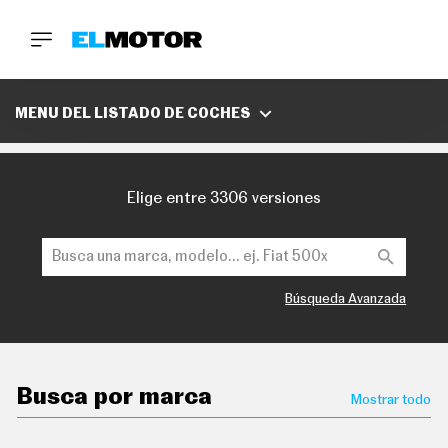
BUSCA
MARCAS
MENU DEL LISTADO DE COCHES
D
E
1
Elige entre 3306 versiones
0
0
A
C
E
R
O
Búsqueda Avanzada
P
O
D
C
A
Busca por marca
S
Mostrar todo
T
A