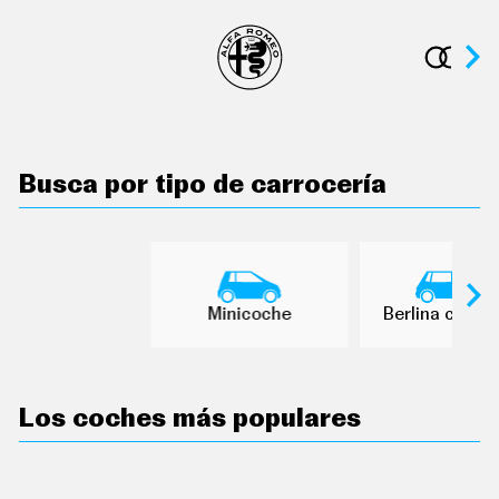
C
T
U
A
L
I
D
A
D
Busca por tipo de carrocería
P
R
U
E
B
A
S
Minicoche
Berlina con p
E
L
É
C
T
R
Los coches más populares
I
C
O
S