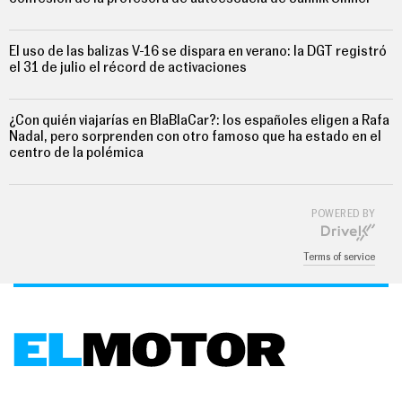
E
T
T
E
El uso de las balizas V-16 se dispara en verano: la DGT registró
R
el 31 de julio el récord de activaciones
I
¿Con quién viajarías en BlaBlaCar?: los españoles eligen a Rafa
N
Nadal, pero sorprenden con otro famoso que ha estado en el
F
centro de la polémica
O
Ú
T
I
POWERED BY
L
F
I
Terms of service
C
H
A
S
Y
P
R
E
C
I