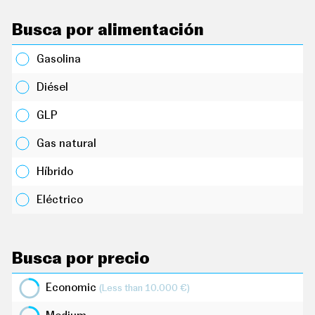
C
O
Busca por alimentación
N
D
U
Gasolina
C
I
R
Diésel
S
GLP
U
P
E
Gas natural
R
C
Híbrido
O
C
H
Eléctrico
E
S
T
E
Busca por precio
C
N
O
Economic
(Less than 10.000 €)
L
O