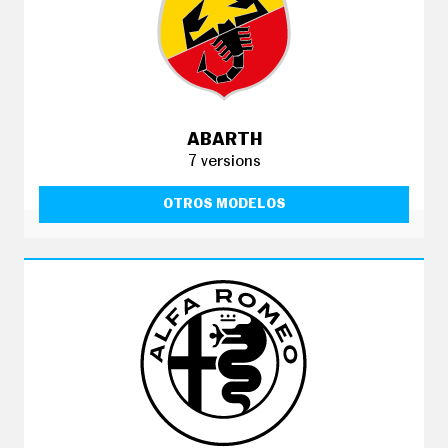
C
T
U
A
L
I
D
A
D
ABARTH
7 versions
P
R
U
OTROS MODELOS
E
B
A
S
E
L
É
C
T
R
I
C
O
S