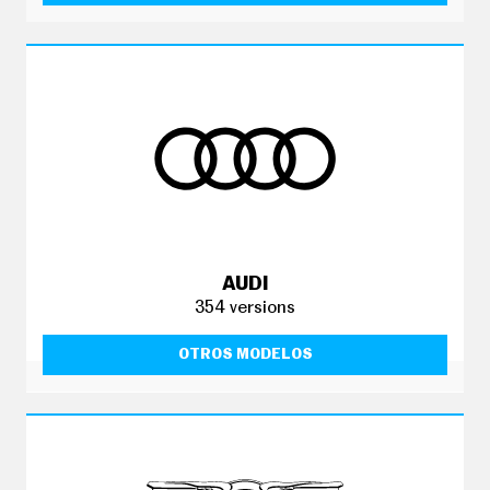
G
Í
A
M
O
T
O
S
M
O
T
O
R
T
V
AUDI
F
354 versions
O
T
OTROS MODELOS
O
S
N
E
W
S
L