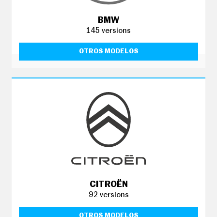
O
S
BMW
S
145 versions
E
R
V
OTROS MODELOS
I
C
I
O
S
S
Í
G
U
E
N
O
S
CITROËN
92 versions
OTROS MODELOS