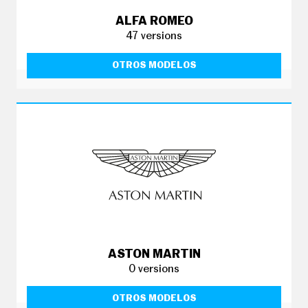
C
O
ALFA ROMEO
N
47 versions
D
U
C
OTROS MODELOS
I
R
S
U
P
E
R
C
O
C
H
E
S
T
E
ASTON MARTIN
C
N
0 versions
O
L
OTROS MODELOS
O