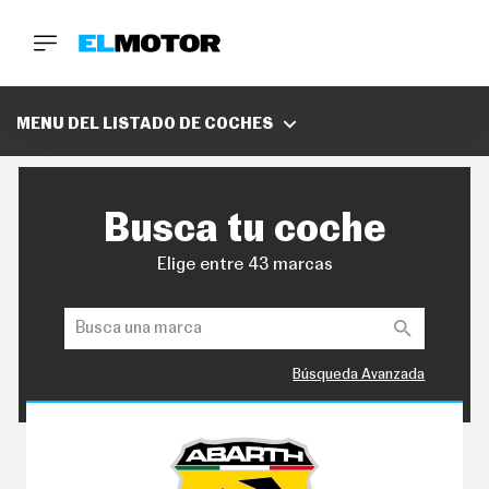
BUSCA
MARCAS
MENU DEL LISTADO DE COCHES
D
E
1
Busca tu coche
0
0
A
Elige entre 43 marcas
C
E
R
O
P
O
Búsqueda Avanzada
D
C
A
S
T
A