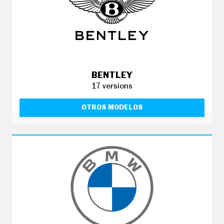
E
T
T
E
R
I
N
BENTLEY
F
17 versions
O
Ú
T
OTROS MODELOS
I
L
F
I
C
H
A
S
Y
P
R
E
C
I