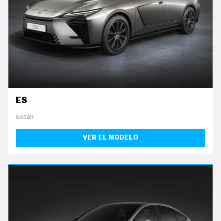
ES
sedán
VER EL MODELO