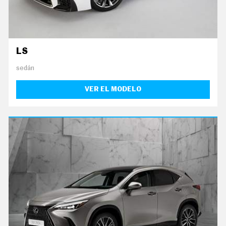
C
O
N
D
U
C
LS
I
R
sedán
S
U
VER EL MODELO
P
E
R
C
O
C
H
E
S
T
E
C
N
O
L
O