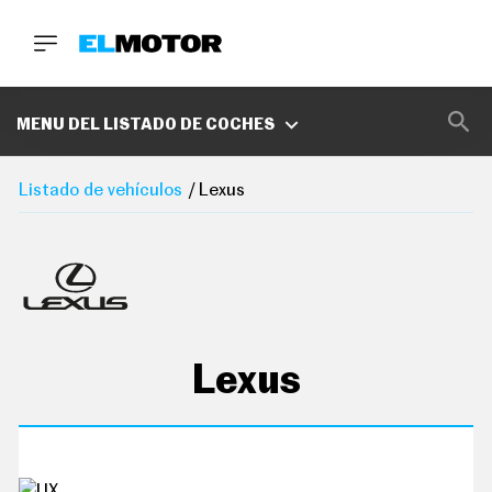
BUSCA
MARCAS
MENU DEL LISTADO DE COCHES
D
E
Listado de vehículos
Lexus
1
0
0
A
C
E
R
O
P
O
Lexus
D
C
A
S
T
A