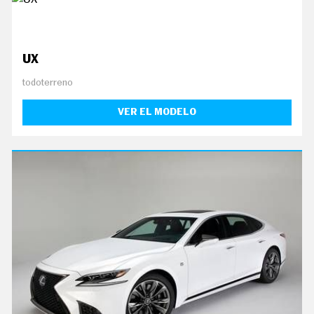
C
T
U
A
L
UX
I
D
A
todoterreno
D
VER EL MODELO
P
R
U
E
B
A
S
E
L
É
C
T
R
I
C
O
S