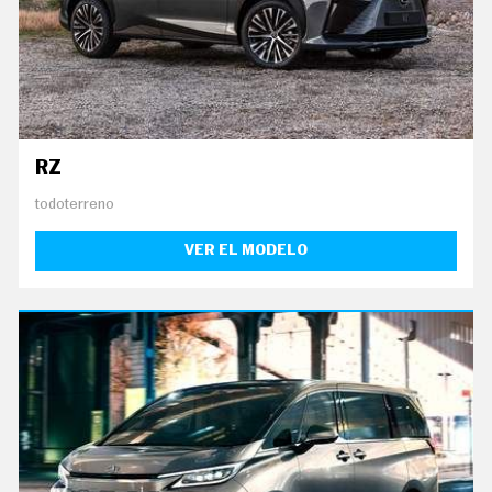
O
S
S
E
R
V
I
C
RZ
I
O
S
todoterreno
VER EL MODELO
S
Í
G
U
E
N
O
S