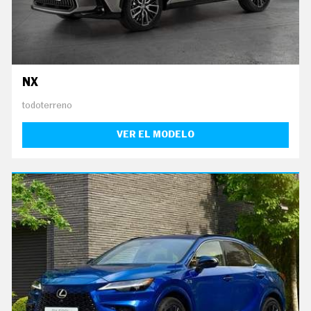
G
Í
A
M
O
T
O
NX
S
todoterreno
M
O
T
VER EL MODELO
O
R
T
V
F
O
T
O
S
N
E
W
S
L