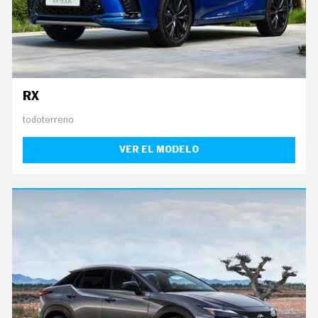
E
T
T
E
R
I
RX
N
F
todoterreno
O
Ú
T
VER EL MODELO
I
L
F
I
C
H
A
S
Y
P
R
E
C
I