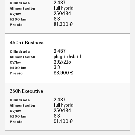
G
2.487
Í
full hybrid
A
250/184
M
6,3
O
81.300 €
T
O
S
450h+ Business
M
O
2.487
T
plug-in hybrid
O
292/215
R
3,3
T
83.900 €
V
F
O
350h Executive
T
O
2.487
S
full hybrid
250/184
N
6,3
E
W
91.100 €
S
L