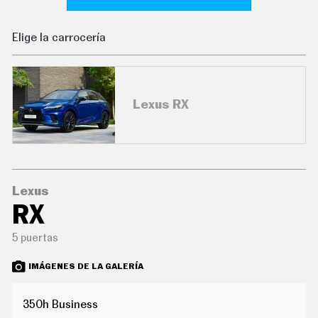
C
O
N
Elige la carrocería
D
U
C
I
R
Lexus RX
S
U
P
E
R
C
O
C
Lexus
H
RX
E
S
5 puertas
T
E
C
IMÁGENES DE LA GALERÍA
N
O
L
350h Business
O