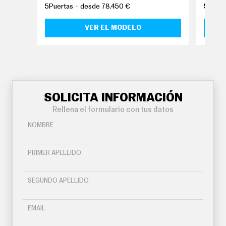
O
5Puertas
desde 78.450 €
5Puert
S
VER EL MODELO
S
E
R
V
I
C
I
O
S
SOLICITA INFORMACIÓN
Rellena el formulario con tus datos
S
NOMBRE
Í
G
U
PRIMER APELLIDO
E
N
O
SEGUNDO APELLIDO
S
EMAIL