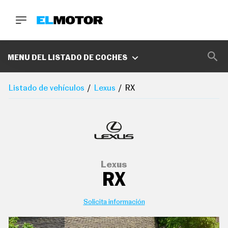
BUSCA
MARCAS
MENU DEL LISTADO DE COCHES
D
E
Listado de vehículos
Lexus
RX
1
0
0
A
C
E
R
O
P
Lexus
O
RX
D
C
A
S
Solicita información
T
A