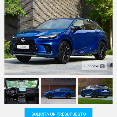
C
T
U
A
L
I
D
A
D
P
R
U
E
B
A
6 photos
S
E
L
É
C
T
R
I
C
O
S
SOLICITA UN PRESUPUESTO