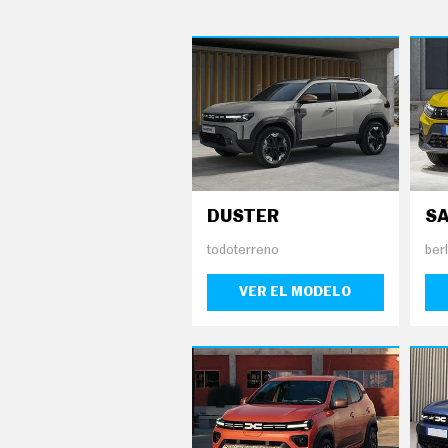
C
T
U
A
L
I
D
A
D
P
R
U
E
DUSTER
S
B
A
todoterreno
ber
S
E
VER EL MODELO
L
É
C
T
R
I
C
O
S