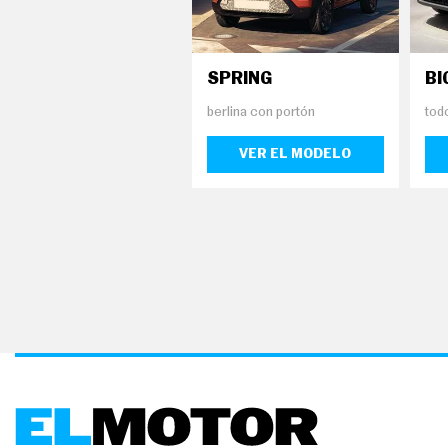
C
O
N
D
U
SPRING
BI
C
I
berlina con portón
tod
R
S
VER EL MODELO
U
P
E
R
C
O
C
H
E
S
T
E
C
N
O
L
O