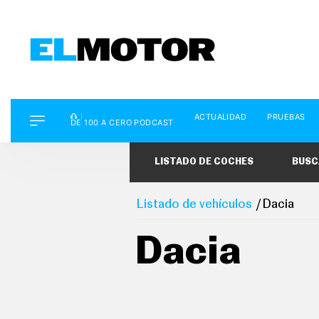
D
ACTUALIDAD
PRUEBAS
E
DE 100 A CERO PODCAST
1
0
0
LISTADO DE COCHES
BUSC
A
C
E
R
Listado de vehículos
Dacia
O
P
O
Dacia
D
C
A
S
T
A