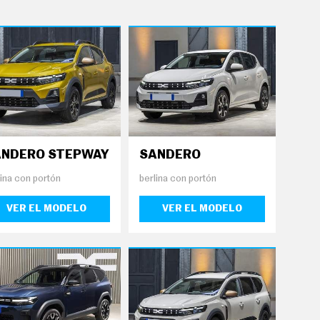
ANDERO STEPWAY
SANDERO
lina con portón
berlina con portón
VER EL MODELO
VER EL MODELO