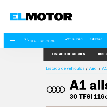
D
ACTUALIDAD
PRUEBAS
E
DE 100 A CERO PODCAST
1
0
0
LISTADO DE COCHES
BUSC
A
C
E
R
Listado de vehículos
Audi
A1
O
P
O
A1 all
D
C
A
S
30 TFSI 116c
T
A