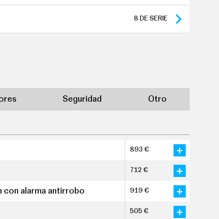
8
DE SERIE
iores
Seguridad
Otro
893 €
712 €
n con alarma antirrobo
919 €
505 €