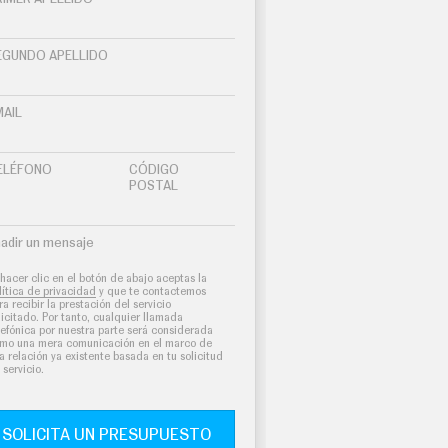
EGUNDO APELLIDO
MAIL
ELÉFONO
CÓDIGO
POSTAL
adir un mensaje
 hacer clic en el botón de abajo aceptas la
lítica de privacidad
y que te contactemos
ra recibir la prestación del servicio
licitado. Por tanto, cualquier llamada
lefónica por nuestra parte será considerada
mo una mera comunicación en el marco de
a relación ya existente basada en tu solicitud
 servicio.
SOLICITA UN PRESUPUESTO