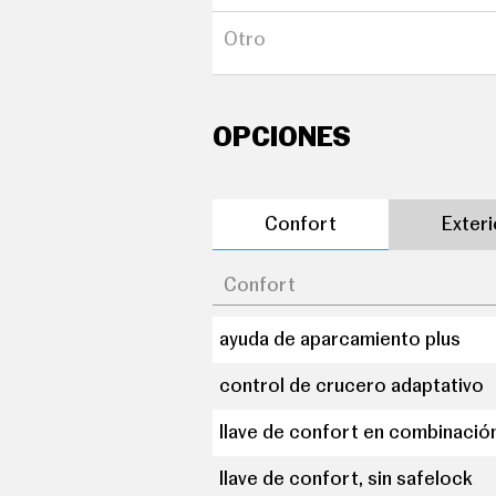
puerta trasera con portón
Otro
OPCIONES
Confort
Exter
Confort
ayuda de aparcamiento plus
control de crucero adaptativo
llave de confort en combinació
llave de confort, sin safelock