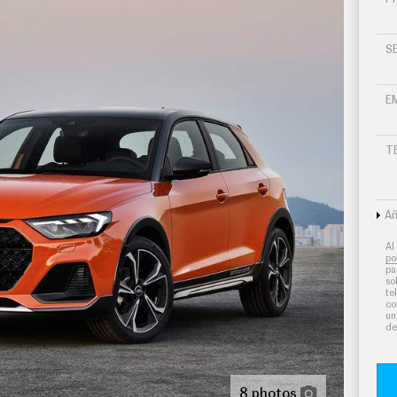
S
E
T
Añ
Al
po
pa
so
te
co
un
de
8 photos