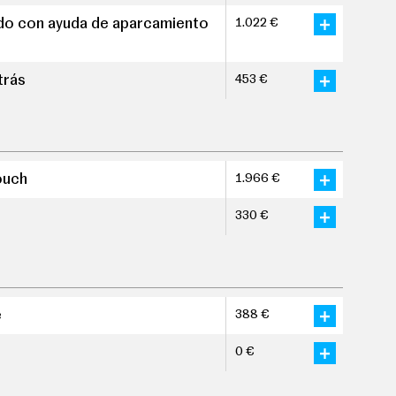
ido con ayuda de aparcamiento
1.022 €
trás
453 €
ouch
1.966 €
330 €
e
388 €
0 €