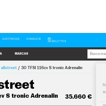
ELÉCTRICOS
CONDUCIR
NEWSLETTER
A
MARCAS
 allstreet
30 TFSI 116cv S tronic Adrenalin
street
Re
N
v S tronic Adrenalin
35.660 €
P