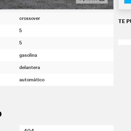
crossover
TE P
5
5
gasolina
delantera
automático
O
 distancia
s neumáticos