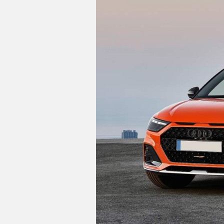
C
T
U
A
L
I
D
A
D
P
R
U
E
B
A
S
E
L
É
C
T
R
I
C
O
S