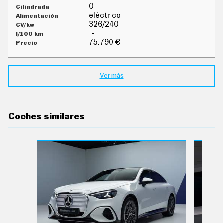
E
0
T
eléctrico
T
326/240
E
R
-
75.790 €
I
N
Ver más
F
O
Ú
T
I
Coches similares
L
F
I
C
H
A
S
Y
P
R
E
C
I