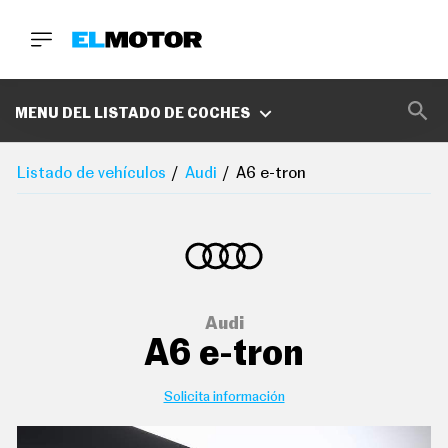
BUSCA
MARCAS
MENU DEL LISTADO DE COCHES
D
E
Listado de vehículos
Audi
A6 e-tron
1
0
0
A
C
E
R
O
P
Audi
O
A6 e-tron
D
C
A
S
Solicita información
T
A