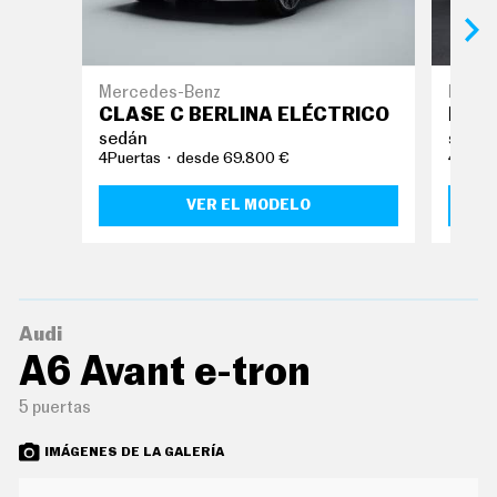
O
S
S
E
Mercedes-Benz
BMW
R
CLASE C BERLINA ELÉCTRICO
NUEV
V
I
sedán
sedá
C
4Puertas
desde 69.800 €
4Puert
I
O
S
VER EL MODELO
S
Í
G
U
Audi
E
A6 Avant e-tron
N
O
S
5 puertas
IMÁGENES DE LA GALERÍA