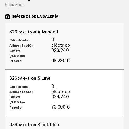
G
5 puertas
Í
A
IMÁGENES DE LA GALERÍA
M
O
T
O
326cv e-tron Advanced
S
0
M
eléctrico
O
326/240
T
-
O
68.290 €
R
T
V
326cv e-tron S Line
F
O
0
T
eléctrico
O
326/240
S
-
N
73.690 €
E
W
S
326cv e-tron Black Line
L