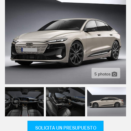
C
T
U
A
L
I
D
A
D
P
R
U
E
B
A
5 photos
S
E
L
É
C
T
R
I
C
O
S
SOLICITA UN PRESUPUESTO