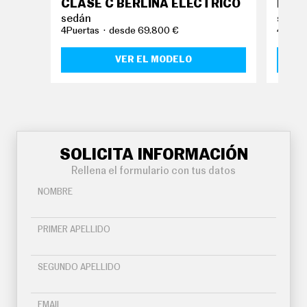
CLASE C BERLINA ELÉCTRICO
NUEV
sedán
sedá
4Puertas
desde 69.800 €
4Puert
VER EL MODELO
SOLICITA INFORMACIÓN
Rellena el formulario con tus datos
NOMBRE
PRIMER APELLIDO
SEGUNDO APELLIDO
EMAIL