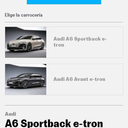
C
O
N
Elige la carrocería
D
U
C
I
R
Audi A6 Sportback e-
S
tron
U
P
E
R
C
O
C
Audi A6 Avant e-tron
H
E
S
T
E
C
N
Audi
O
L
A6 Sportback e-tron
O