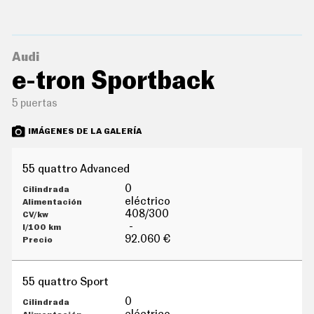
O
S
S
E
Audi
R
V
e-tron Sportback
I
C
5 puertas
I
O
S
IMÁGENES DE LA GALERÍA
55 quattro Advanced
S
Í
0
G
eléctrico
U
408/300
E
-
N
92.060 €
O
S
55 quattro Sport
0