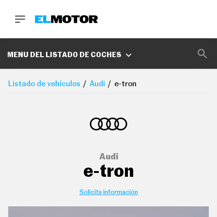
BUSCA
MARCAS
MENU DEL LISTADO DE COCHES
D
E
Listado de vehículos
Audi
e-tron
1
0
0
A
C
E
R
O
P
Audi
O
e-tron
D
C
A
S
Solicita información
T
A