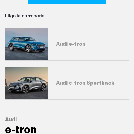
C
O
N
Elige la carrocería
D
U
C
I
R
Audi e-tron
S
U
P
E
R
C
O
C
Audi e-tron Sportback
H
E
S
T
E
C
N
Audi
O
L
e-tron
O