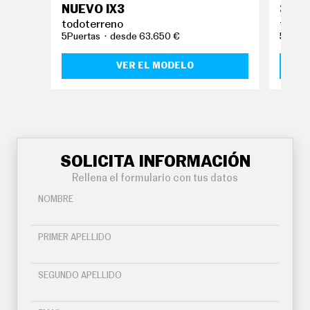
NUEVO IX3
3
todoterreno
todot
5Puertas
desde 63.650 €
5Puert
VER EL MODELO
SOLICITA INFORMACIÓN
Rellena el formulario con tus datos
NOMBRE
PRIMER APELLIDO
SEGUNDO APELLIDO