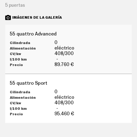
G
5 puertas
Í
A
IMÁGENES DE LA GALERÍA
M
O
T
O
55 quattro Advanced
S
0
M
eléctrico
O
408/300
T
-
O
89.760 €
R
T
V
55 quattro Sport
F
O
0
T
eléctrico
O
408/300
S
-
N
95.460 €
E
W
S
L