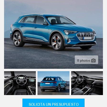
C
T
U
A
L
I
D
A
D
P
R
U
E
B
A
8 photos
S
E
L
É
C
T
R
I
C
O
S
SOLICITA UN PRESUPUESTO