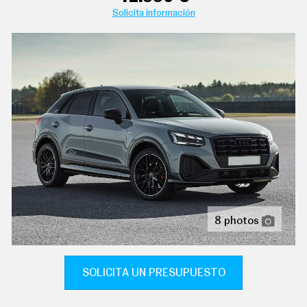
C
Solicita información
T
U
A
L
I
D
A
D
P
cierre centralizado con apertura por tarjeta/llave
R
inteligente
U
E
B
aire acondicionado bizona de automático
A
S
controles de climatización diferenciados para
conductor/acompañante
E
L
É
8 photos
sistema de ventilación con filtro de carbón activo
C
calefacción del motor
T
R
indicador de baja presión de los neumáticos
I
SOLICITA UN PRESUPUESTO
C
ordenador de viaje con consumo medio
O
S