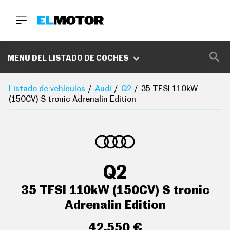
BUSCA
MARCAS
MENU DEL LISTADO DE COCHES
D
E
Listado de vehículos
Audi
Q2
35 TFSI 110kW
1
(150CV) S tronic Adrenalin Edition
0
0
A
C
E
R
O
P
Q2
O
D
C
35 TFSI 110kW (150CV) S tronic
A
S
Adrenalin Edition
T
A
42.550 €