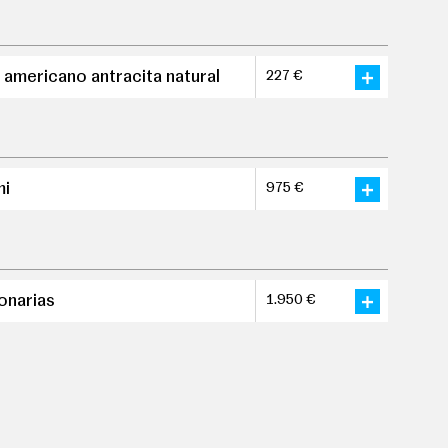
 americano antracita natural
227 €
mi
975 €
ionarias
1.950 €