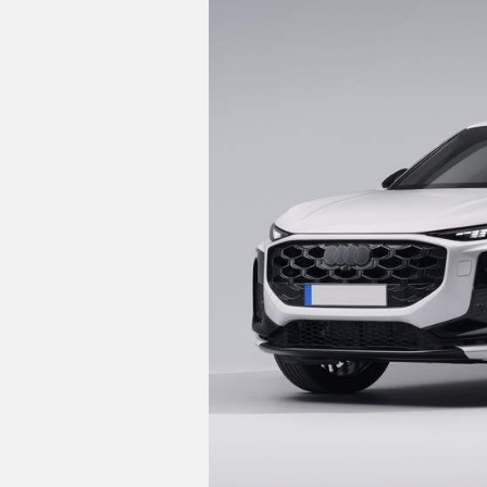
C
T
U
A
L
I
D
A
D
P
R
U
E
B
A
S
E
L
É
C
T
R
I
C
O
S