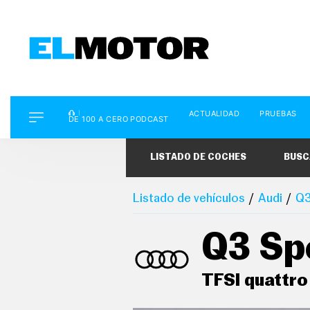
D
ACTUALIDAD
PRUEBAS
E
DE 100 A CERO PODCAST
1
0
0
LISTADO DE COCHES
BUSC
A
C
E
R
Listado de vehículos
Audi
Q3
O
P
O
Q3 Sp
D
C
A
S
TFSI quattro
T
A