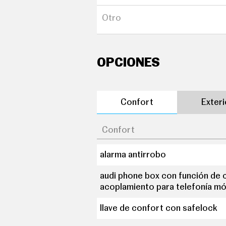
puerta trasera con portón
Otro
OPCIONES
Confort
Exter
Confort
alarma antirrobo
audi phone box con función de c
acoplamiento para telefonía mó
llave de confort con safelock