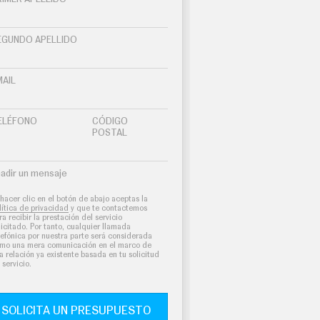
EGUNDO APELLIDO
MAIL
ELÉFONO
CÓDIGO
POSTAL
adir un mensaje
 hacer clic en el botón de abajo aceptas la
lítica de privacidad
y que te contactemos
ra recibir la prestación del servicio
licitado. Por tanto, cualquier llamada
lefónica por nuestra parte será considerada
mo una mera comunicación en el marco de
a relación ya existente basada en tu solicitud
 servicio.
SOLICITA UN PRESUPUESTO