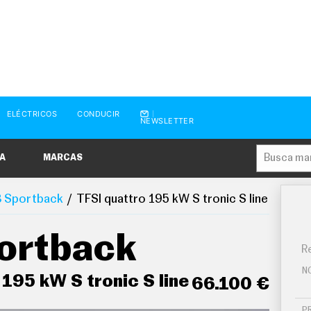
ELÉCTRICOS
CONDUCIR
NEWSLETTER
A
MARCAS
 Sportback
TFSI quattro 195 kW S tronic S line
ortback
Re
N
 195 kW S tronic S line
66.100 €
P