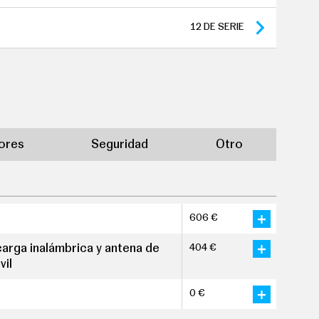
12
DE SERIE
iores
Seguridad
Otro
606 €
arga inalámbrica y antena de
404 €
vil
0 €