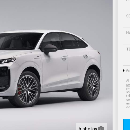
S
E
T
Añ
Al
po
pa
so
te
co
un
de
5 photos