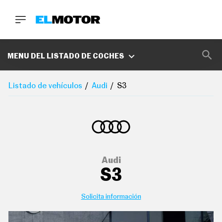
BUSCA
MARCAS
MENU DEL LISTADO DE COCHES
D
E
Listado de vehículos
Audi
S3
1
0
0
A
C
E
R
O
P
Audi
O
S3
D
C
A
S
Solicita información
T
A