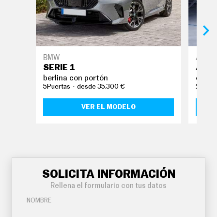
BMW
Alpine
SERIE 1
A11
berlina con portón
coup
5Puertas
desde 35.300 €
2Puert
VER EL MODELO
SOLICITA INFORMACIÓN
Rellena el formulario con tus datos
NOMBRE