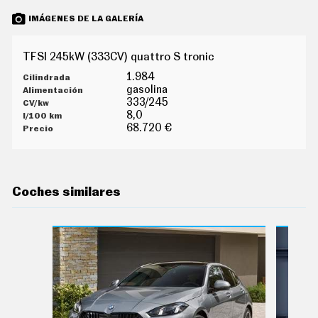
O
S
IMÁGENES DE LA GALERÍA
S
E
TFSI 245kW (333CV) quattro S tronic
R
V
1.984
I
gasolina
C
333/245
I
8,0
O
68.720 €
S
S
Í
Coches similares
G
U
E
N
O
S