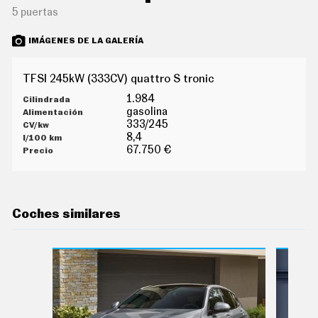
G
5 puertas
Í
A
IMÁGENES DE LA GALERÍA
M
O
T
O
TFSI 245kW (333CV) quattro S tronic
S
1.984
M
gasolina
O
333/245
T
8,4
O
67.750 €
R
T
V
F
O
Coches similares
T
O
S
N
E
W
S
L