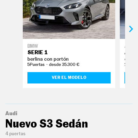
E
T
T
E
R
I
N
BMW
Alpine
F
SERIE 1
A11
O
berlina con portón
coup
Ú
T
5Puertas
desde 35.300 €
2Puert
I
L
VER EL MODELO
F
I
C
H
A
S
Y
Audi
P
R
Nuevo S3 Sedán
E
C
4 puertas
I