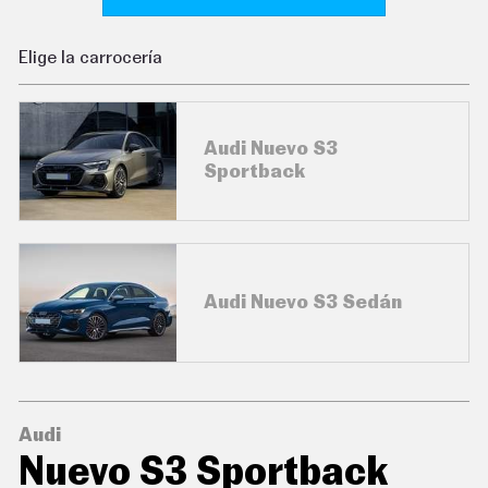
C
O
N
Elige la carrocería
D
U
C
I
R
Audi Nuevo S3
S
Sportback
U
P
E
R
C
O
C
Audi Nuevo S3 Sedán
H
E
S
T
E
C
N
Audi
O
L
Nuevo S3 Sportback
O