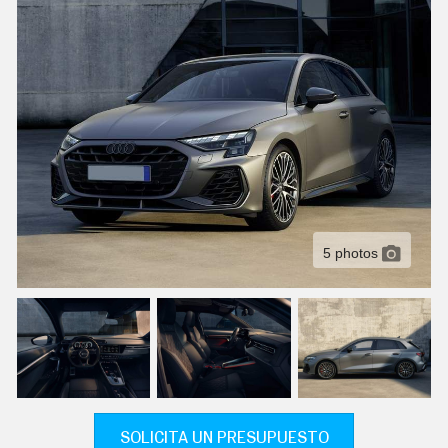
C
T
U
A
L
I
D
A
D
P
R
U
E
B
A
5 photos
S
E
L
É
C
T
R
I
C
O
S
SOLICITA UN PRESUPUESTO