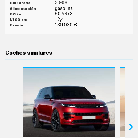
G
3.996
Í
gasolina
A
507/373
M
12,4
O
139.030 €
T
O
S
M
O
Coches similares
T
O
R
T
V
F
O
T
O
S
N
E
W
S
L