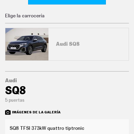
C
O
N
Elige la carrocería
D
U
C
I
R
Audi SQ8
S
U
P
E
R
C
O
C
Audi
H
SQ8
E
S
5 puertas
T
E
C
IMÁGENES DE LA GALERÍA
N
O
L
SQ8 TFSI 373kW quattro tiptronic
O