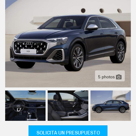
C
T
U
A
L
I
D
A
D
P
R
U
E
B
A
5 photos
S
E
L
É
C
T
R
I
C
O
S
SOLICITA UN PRESUPUESTO