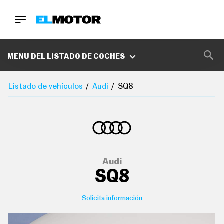
BUSCA
MARCAS
MENU DEL LISTADO DE COCHES
D
E
Listado de vehículos
Audi
SQ8
1
0
0
A
C
E
R
O
P
Audi
O
SQ8
D
C
A
S
Solicita información
T
A