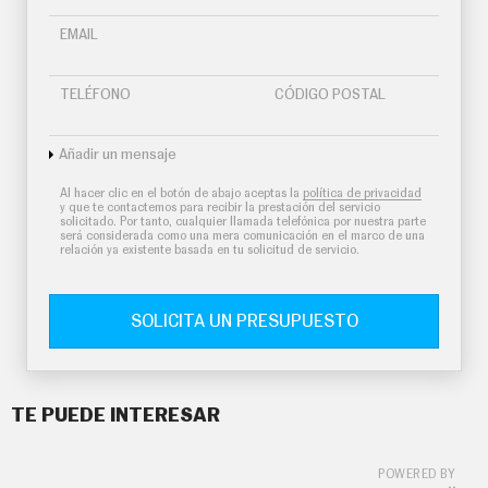
O
S
EMAIL
S
E
TELÉFONO
CÓDIGO POSTAL
R
V
I
C
Añadir un mensaje
I
O
Al hacer clic en el botón de abajo aceptas la
política de privacidad
S
y que te contactemos para recibir la prestación del servicio
solicitado. Por tanto, cualquier llamada telefónica por nuestra parte
será considerada como una mera comunicación en el marco de una
relación ya existente basada en tu solicitud de servicio.
S
Í
G
SOLICITA UN PRESUPUESTO
U
E
N
O
S
TE PUEDE INTERESAR
POWERED BY