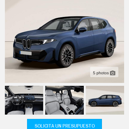
C
T
U
A
L
I
D
A
D
P
R
U
E
B
A
5 photos
S
E
L
É
C
T
R
I
C
O
S
SOLICITA UN PRESUPUESTO