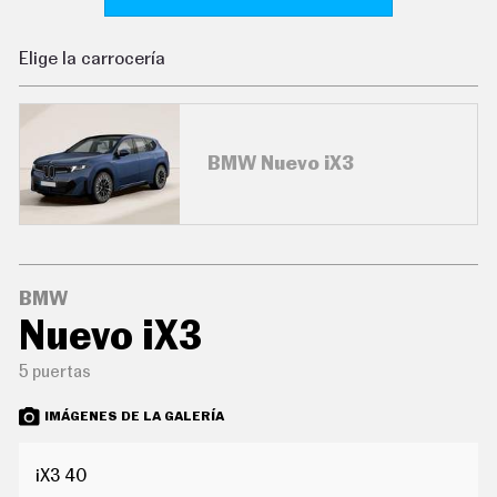
C
O
N
Elige la carrocería
D
U
C
I
R
BMW Nuevo iX3
S
U
P
E
R
C
O
C
BMW
H
Nuevo iX3
E
S
5 puertas
T
E
C
IMÁGENES DE LA GALERÍA
N
O
L
iX3 40
O