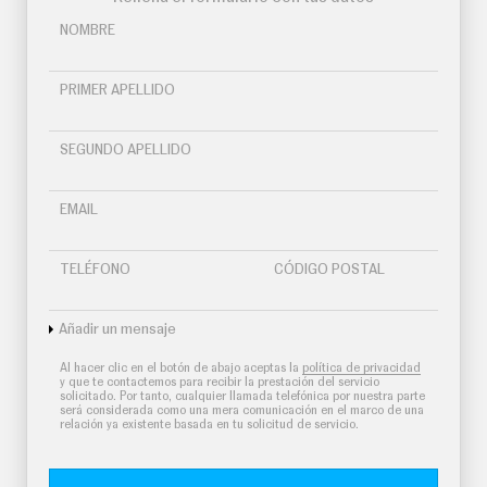
O
S
NOMBRE
S
E
PRIMER APELLIDO
R
V
I
C
SEGUNDO APELLIDO
I
O
S
EMAIL
S
TELÉFONO
CÓDIGO POSTAL
Í
G
U
Añadir un mensaje
E
N
Al hacer clic en el botón de abajo aceptas la
política de privacidad
O
y que te contactemos para recibir la prestación del servicio
S
solicitado. Por tanto, cualquier llamada telefónica por nuestra parte
será considerada como una mera comunicación en el marco de una
relación ya existente basada en tu solicitud de servicio.