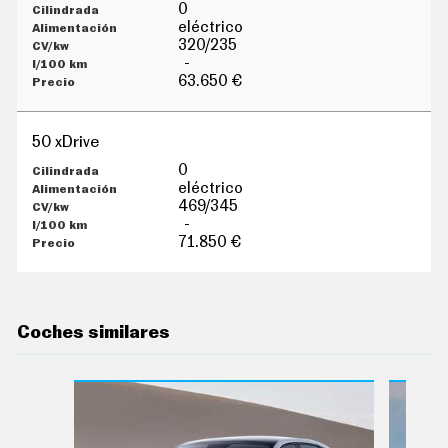
G
0
Í
eléctrico
A
320/235
M
-
O
63.650 €
T
O
S
50 xDrive
M
O
0
T
eléctrico
O
469/345
R
-
T
71.850 €
V
F
O
T
O
Coches similares
S
N
E
W
S
L