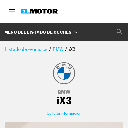
BUSCA
MARCAS
MENU DEL LISTADO DE COCHES
D
E
Listado de vehículos
BMW
iX3
1
0
0
A
C
E
R
O
P
BMW
O
iX3
D
C
A
S
Solicita información
T
A