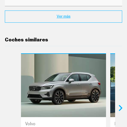
E
T
T
E
Ver más
R
I
Coches similares
N
F
O
Ú
T
I
L
F
I
C
H
A
S
Y
P
R
E
C
Volvo
Mazd
I