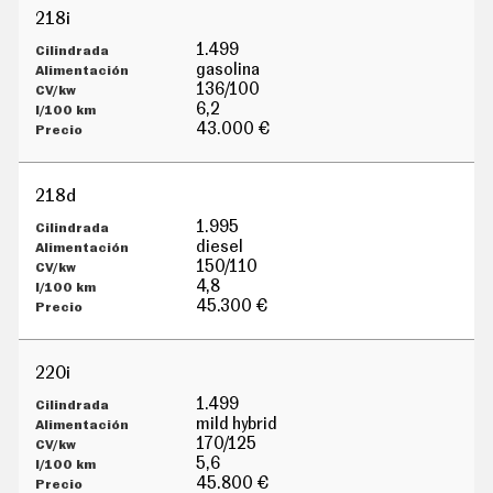
G
218i
Í
A
1.499
M
gasolina
O
136/100
T
6,2
O
43.000 €
S
M
O
218d
T
O
1.995
R
diesel
T
150/110
V
4,8
F
45.300 €
O
T
O
220i
S
1.499
N
mild hybrid
E
W
170/125
S
5,6
L
45.800 €