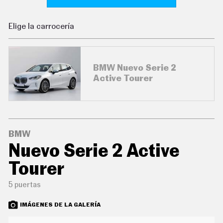
C
O
N
Elige la carrocería
D
U
C
I
R
BMW Nuevo Serie 2
S
Active Tourer
U
P
E
R
C
O
C
BMW
H
Nuevo Serie 2 Active
E
S
Tourer
T
E
C
5 puertas
N
O
IMÁGENES DE LA GALERÍA
L
O