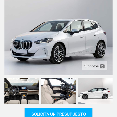
C
T
U
A
L
I
D
A
D
P
R
U
E
B
A
9 photos
S
E
L
É
C
T
R
I
C
O
S
SOLICITA UN PRESUPUESTO