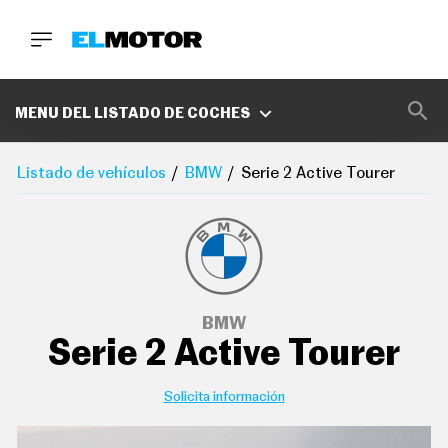
BUSCA
MARCAS
MENU DEL LISTADO DE COCHES
D
E
Listado de vehículos
BMW
Serie 2 Active Tourer
1
0
0
A
C
E
R
O
P
BMW
O
Serie 2 Active Tourer
D
C
A
S
Solicita información
T
A