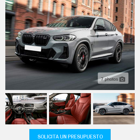
C
T
U
A
L
I
D
A
D
P
R
U
E
B
A
7 photos
S
E
L
É
C
T
R
I
C
O
S
SOLICITA UN PRESUPUESTO