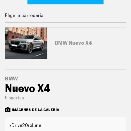
C
O
N
Elige la carrocería
D
U
C
I
R
BMW Nuevo X4
S
U
P
E
R
C
O
C
BMW
H
Nuevo X4
E
S
5 puertas
T
E
C
IMÁGENES DE LA GALERÍA
N
O
L
xDrive20i xLine
O