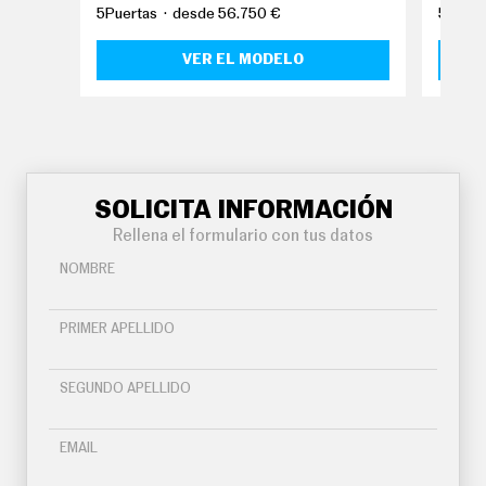
O
5Puertas
desde 56.750 €
5Puert
S
VER EL MODELO
S
E
R
V
I
C
I
O
S
SOLICITA INFORMACIÓN
Rellena el formulario con tus datos
S
NOMBRE
Í
G
U
PRIMER APELLIDO
E
N
O
SEGUNDO APELLIDO
S
EMAIL