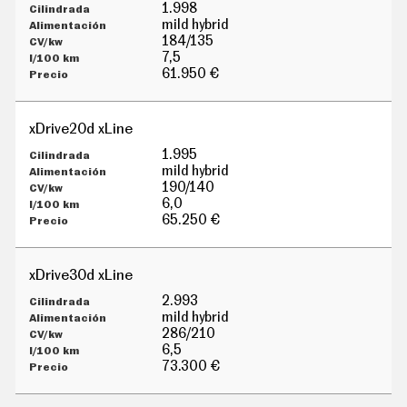
G
1.998
Í
mild hybrid
A
184/135
M
7,5
O
61.950 €
T
O
S
xDrive20d xLine
M
O
1.995
T
mild hybrid
O
190/140
R
6,0
T
65.250 €
V
F
O
xDrive30d xLine
T
O
2.993
S
mild hybrid
286/210
N
6,5
E
W
73.300 €
S
L