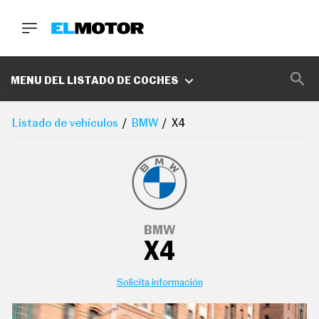
BUSCA
MARCAS
MENU DEL LISTADO DE COCHES
D
E
Listado de vehículos
BMW
X4
1
0
0
A
C
E
R
O
P
BMW
O
X4
D
C
A
S
Solicita información
T
A