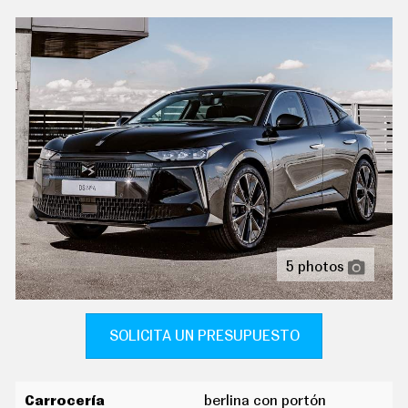
C
indicador de baja presión de los neumáticos
T
U
ordenador de viaje con consumo medio
A
L
pantalla de visualización de 7,00 " panel de
I
D
instrumentos 1 y 17,8, pantalla de visualización táctil
A
de 10,00 " salpicadero central 1, 25,4, orientación de la
D
pantalla fija y no
P
R
reconocimiento señales de tráfico
U
E
tablero de instrumentos con pantalla tft configurable
B
A
cierre centralizado con apertura por tarjeta/llave
S
inteligente
E
5 photos
L
dirección asistida eléctrica con endurecimiento
É
progresivo s/velocidad
C
T
volante multi-función revestido de cuero ajustable en
R
SOLICITA UN PRESUPUESTO
I
altura y en profundidad controles táctiles
C
O
compartimento en la consola central
S
Carrocería
berlina con portón