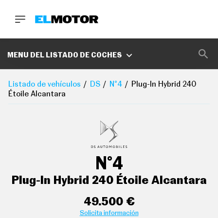
BUSCA
MARCAS
MENU DEL LISTADO DE COCHES
D
E
Listado de vehículos
DS
N°4
Plug-In Hybrid 240
1
Étoile Alcantara
0
0
A
C
E
R
O
aire acondicionado bizona de automático
P
N°4
O
D
controles de climatización diferenciados para
C
Plug-In Hybrid 240 Étoile Alcantara
conductor/acompañante
A
S
sistema de ventilación con filtro de carbón activo
T
49.500 €
controles en pantalla táctil y calefacción del motor
A
Solicita información