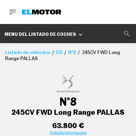
BUSCA
MARCAS
MENU DEL LISTADO DE COCHES
D
E
Listado de vehículos
DS
N°8
245CV FWD Long
1
Range PALLAS
0
0
A
C
E
R
O
P
N°8
O
D
C
245CV FWD Long Range PALLAS
A
S
T
63.800 €
A
Solicita información