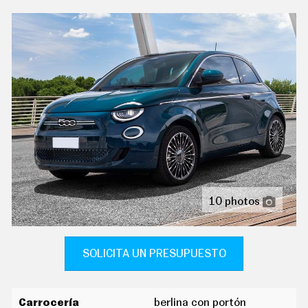
C
T
aire acondicionado de automático
U
A
sistema de ventilación controles en pantalla táctil y
L
I
calefacción eléctrica
D
A
indicador de baja presión de los neumáticos
D
ordenador de viaje con consumo medio
P
R
U
pantalla de visualización de 7,00 " panel de
E
instrumentos 1 y 17,8, pantalla de visualización táctil
B
de 10,25 " salpicadero central 1, 26,0, orientación de la
A
pantalla fija y no
S
E
10 photos
reconocimiento señales de tráfico
L
É
tablero de instrumentos con pantalla tft
C
T
sujetavasos en los asientos delanteros
R
SOLICITA UN PRESUPUESTO
I
C
dirección asistida eléctrica con endurecimiento
O
progresivo s/velocidad
S
Carrocería
berlina con portón