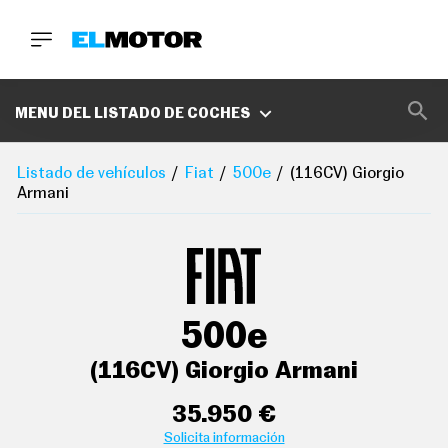
BUSCA
MARCAS
MENU DEL LISTADO DE COCHES
D
E
Listado de vehículos
Fiat
500e
(116CV) Giorgio
1
Armani
0
0
A
C
E
R
O
P
500e
O
D
C
(116CV) Giorgio Armani
A
S
T
35.950 €
A
Solicita información