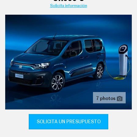
C
Solicita información
T
U
A
L
I
D
A
D
P
R
U
E
B
A
S
E
L
É
7 photos
C
T
R
I
SOLICITA UN PRESUPUESTO
C
O
S