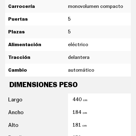
C
Carrocería
monovolumen compacto
O
N
D
Puertas
5
U
C
Plazas
5
I
R
Alimentación
eléctrico
S
U
P
Tracción
delantera
E
R
C
Cambio
automático
O
C
DIMENSIONES PESO
H
E
S
Largo
440
cm
indicador de baja presión de los neumáticos
T
E
Ancho
184
C
ordenador de viaje con consumo medio
cm
N
O
reconocimiento señales de tráfico
Alto
181
cm
L
O
tablero de instrumentos completamente digital