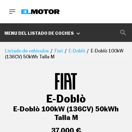
BUSCA
MARCAS
MENU DEL LISTADO DE COCHES
D
E
Listado de vehículos
Fiat
E-Doblò
E-Doblò 100kW
1
(136CV) 50kWh Talla M
0
0
A
C
E
R
O
P
E-Doblò
O
D
C
E-Doblò 100kW (136CV) 50kWh
A
S
Talla M
T
A
37.000 €