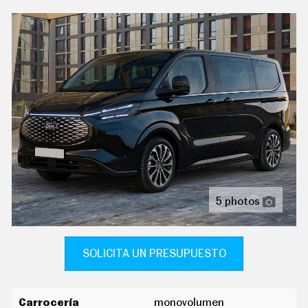
C
T
aire acondicionado trizona de automático
U
A
controles de climatización diferenciados para
L
conductor/acompañante y asientos
I
D
delanteros/traseros
A
D
sistema de ventilación con filtro de carbón activo
calefacción eléctrica y bomba de calor
P
R
U
indicador de baja presión de los neumáticos con
E
sensor montado en la llanta
B
A
ordenador de viaje con consumo medio
S
E
pantalla de visualización de 12,00 " panel de
5 photos
L
instrumentos 1 y 30,5, pantalla de visualización táctil
É
de 13,00 " salpicadero central 1, 33,0, orientación de la
C
pantalla fija y no
T
R
SOLICITA UN PRESUPUESTO
I
reconocimiento señales de tráfico
C
O
tablero de instrumentos analógico y digital
S
Carrocería
monovolumen