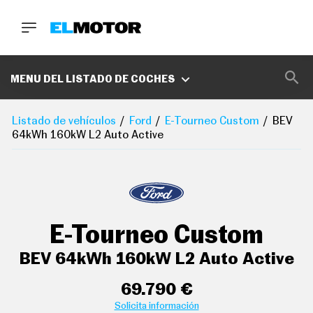
BUSCA
MARCAS
MENU DEL LISTADO DE COCHES
D
E
Listado de vehículos
Ford
E-Tourneo Custom
BEV
1
64kWh 160kW L2 Auto Active
0
0
A
C
E
R
O
P
E-Tourneo Custom
O
D
C
BEV 64kWh 160kW L2 Auto Active
A
acabados de lujo: pomo de la palanca de cambios en
S
cuero y tablero en símil aluminio
T
69.790 €
A
Solicita información
aire acondicionado trasero