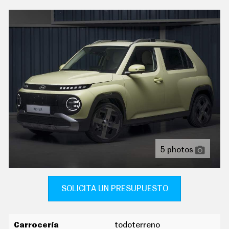
C
T
U
A
L
I
D
A
D
P
R
U
E
B
A
S
E
aire acondicionado de automático
5 photos
L
É
sistema de ventilación calefacción eléctrica
C
T
indicador de baja presión de los neumáticos con
R
SOLICITA UN PRESUPUESTO
visualización de presión y sensor montado en la llanta
I
C
O
ordenador de viaje
S
Carrocería
todoterreno