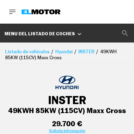
BUSCA
MARCAS
MENU DEL LISTADO DE COCHES
D
E
Listado de vehículos
Hyundai
INSTER
49KWH
1
85KW (115CV) Maxx Cross
0
0
A
C
E
R
O
P
INSTER
O
D
C
49KWH 85KW (115CV) Maxx Cross
A
S
T
29.700 €
A
Solicita información