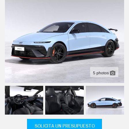
C
T
U
A
L
I
D
A
D
P
R
U
E
B
A
5 photos
S
E
L
É
C
T
R
I
C
O
S
SOLICITA UN PRESUPUESTO