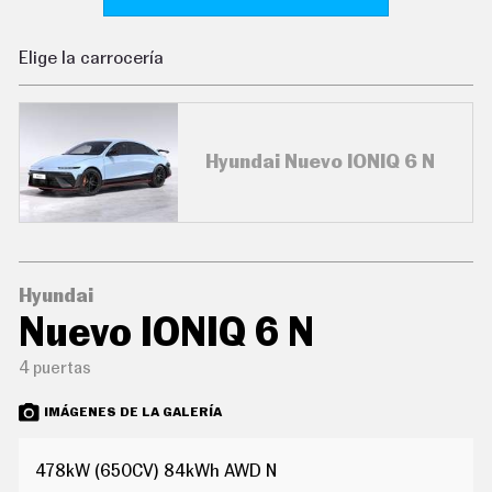
C
O
N
Elige la carrocería
D
U
C
I
R
Hyundai Nuevo IONIQ 6 N
S
U
P
E
R
C
O
C
Hyundai
H
Nuevo IONIQ 6 N
E
S
4 puertas
T
E
C
IMÁGENES DE LA GALERÍA
N
O
L
478kW (650CV) 84kWh AWD N
O