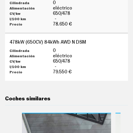
G
0
Í
eléctrico
A
650/478
M
-
O
78.650 €
T
O
S
478kW (650CV) 84kWh AWD N DSM
M
O
0
T
eléctrico
O
650/478
R
-
T
79.550 €
V
F
O
T
O
Coches similares
S
N
E
W
S
L