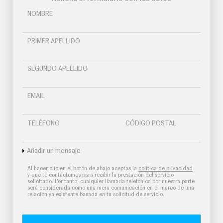
O
S
NOMBRE
S
E
PRIMER APELLIDO
R
V
I
C
SEGUNDO APELLIDO
I
O
S
EMAIL
S
TELÉFONO
CÓDIGO POSTAL
Í
G
U
Añadir un mensaje
E
N
Al hacer clic en el botón de abajo aceptas la
política de privacidad
O
y que te contactemos para recibir la prestación del servicio
S
solicitado. Por tanto, cualquier llamada telefónica por nuestra parte
será considerada como una mera comunicación en el marco de una
relación ya existente basada en tu solicitud de servicio.