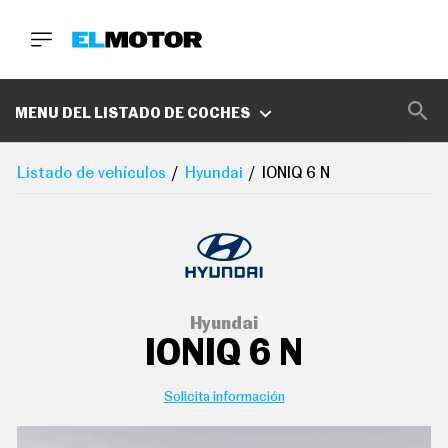
BUSCA
MARCAS
MENU DEL LISTADO DE COCHES
D
E
Listado de vehículos
Hyundai
IONIQ 6 N
1
0
0
A
C
E
R
O
P
Hyundai
O
IONIQ 6 N
D
C
A
S
Solicita información
T
A