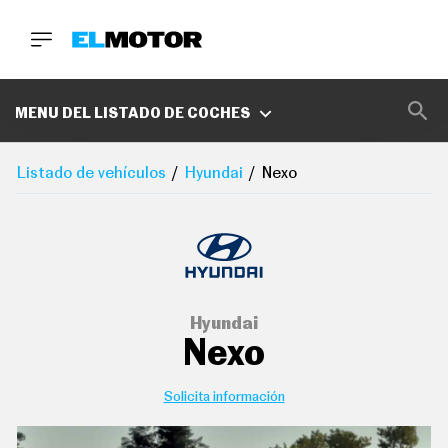
BUSCA
MARCAS
MENU DEL LISTADO DE COCHES
D
E
Listado de vehículos
Hyundai
Nexo
1
0
0
A
C
E
R
O
P
Hyundai
O
Nexo
D
C
A
S
Solicita información
T
A