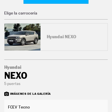
C
O
N
Elige la carrocería
D
U
C
I
R
Hyundai NEXO
S
U
P
E
R
C
O
C
Hyundai
H
NEXO
E
S
5 puertas
T
E
C
IMÁGENES DE LA GALERÍA
N
O
L
FCEV Tecno
O