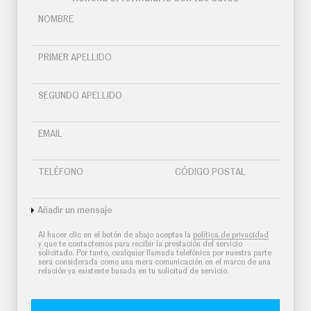
O
S
NOMBRE
S
E
PRIMER APELLIDO
R
V
I
C
SEGUNDO APELLIDO
I
O
S
EMAIL
S
TELÉFONO
CÓDIGO POSTAL
Í
G
U
Añadir un mensaje
E
N
Al hacer clic en el botón de abajo aceptas la
política de privacidad
O
y que te contactemos para recibir la prestación del servicio
S
solicitado. Por tanto, cualquier llamada telefónica por nuestra parte
será considerada como una mera comunicación en el marco de una
relación ya existente basada en tu solicitud de servicio.