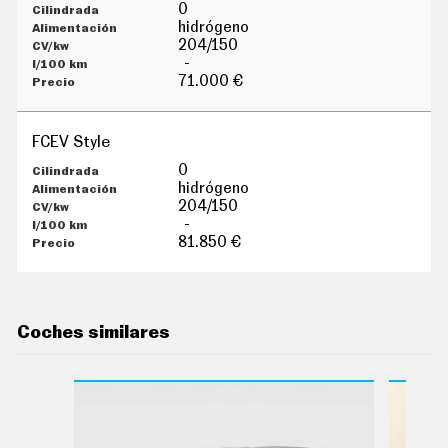
G
0
Í
hidrógeno
A
204/150
M
-
O
71.000 €
T
O
S
FCEV Style
M
O
0
T
hidrógeno
O
204/150
R
-
T
81.850 €
V
F
O
T
O
Coches similares
S
N
E
W
S
L