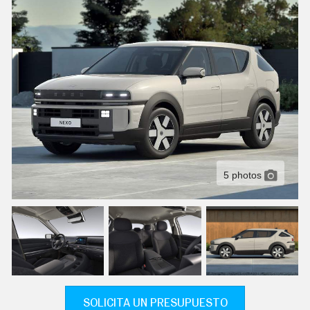
C
T
U
A
L
I
D
A
D
P
R
U
E
B
A
5 photos
S
E
L
É
C
T
R
I
C
O
S
SOLICITA UN PRESUPUESTO