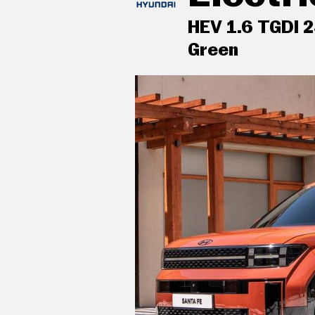
C
T
HEV 1.6 TGDI 
U
A
Green
L
I
D
A
D
P
R
U
acabados de lujo: pomo de la pa
E
aluminio y cuero
B
A
S
aire acondicionado trizona con
automático
E
L
É
controles de climatización dif
C
tercera fila de asientos
T
R
sistema de ventilación con filt
I
C
O
sujetavasos en los asientos del
S