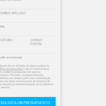
EGUNDO APELLIDO
MAIL
ELÉFONO
CÓDIGO
POSTAL
adir un mensaje
 hacer clic en el botón de abajo aceptas la
lítica de privacidad
y que te contactemos
ra recibir la prestación del servicio
licitado. Por tanto, cualquier llamada
lefónica por nuestra parte será considerada
mo una mera comunicación en el marco de
a relación ya existente basada en tu solicitud
 servicio.
SOLICITA UN PRESUPUESTO