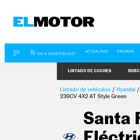
D
ACTUALIDAD
PRUEBAS
E
DE 100 A CERO PODCAST
1
0
0
LISTADO DE COCHES
BUSC
A
C
E
R
Listado de vehículos
Hyundai
O
239CV 4X2 AT Style Green
P
O
D
Santa 
C
A
S
T
Eléctr
A