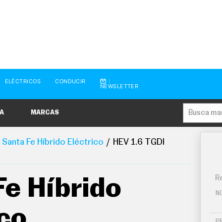
ELÉCTRICOS
CONDUCIR
NEWSLETTER
A
MARCAS
Santa Fe Híbrido Eléctrico
HEV 1.6 TGDI
Re
Fe Híbrido
N
ico
P