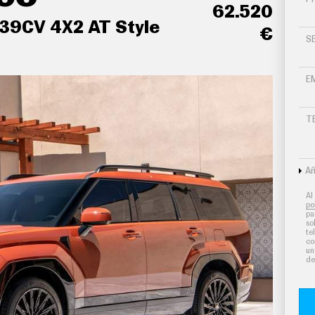
62.520
239CV 4X2 AT Style
€
S
E
T
lanca de cambios en símil aluminio y tablero en
Añ
 mandos traseros para el climatizador de
Al
po
pa
so
erenciados para conductor/acompañante y la
te
co
un
de
ro de carbón activo calefacción del motor
anteros y los asientos traseros