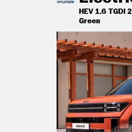
C
T
HEV 1.6 TGDI 
U
A
Green
L
I
D
A
D
acabados de lujo: pomo de la pa
P
aluminio y cuero
R
U
E
aire acondicionado trizona con
B
automático
A
S
controles de climatización dif
E
tercera fila de asientos
L
É
C
sistema de ventilación con filt
T
R
sujetavasos en los asientos del
I
C
indicador de baja presión de lo
O
S
sensor montado en la llanta