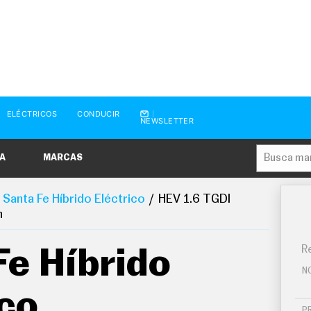
ELÉCTRICOS
CONDUCIR
NEWSLETTER
A
MARCAS
Santa Fe Híbrido Eléctrico
HEV 1.6 TGDI
n
Re
Fe Híbrido
N
ico
P