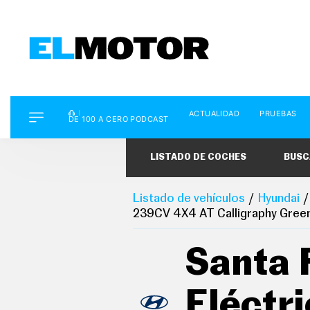
D
ACTUALIDAD
PRUEBAS
E
DE 100 A CERO PODCAST
1
0
0
LISTADO DE COCHES
BUSC
A
C
E
R
Listado de vehículos
Hyundai
O
239CV 4X4 AT Calligraphy Gree
P
O
D
Santa 
C
A
S
T
Eléctr
A