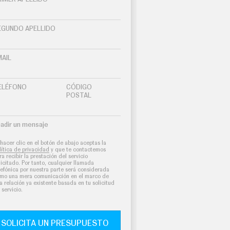
EGUNDO APELLIDO
MAIL
ELÉFONO
CÓDIGO
POSTAL
adir un mensaje
 hacer clic en el botón de abajo aceptas la
lítica de privacidad
y que te contactemos
ra recibir la prestación del servicio
licitado. Por tanto, cualquier llamada
lefónica por nuestra parte será considerada
mo una mera comunicación en el marco de
a relación ya existente basada en tu solicitud
 servicio.
SOLICITA UN PRESUPUESTO