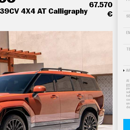
67.570
239CV 4X4 AT Calligraphy
€
S
E
lanca de cambios en símil aluminio y tablero en
T
 mandos traseros para el climatizador de
Añ
erenciados para conductor/acompañante y la
Al
po
pa
so
te
ro de carbón activo calefacción del motor
co
un
de
anteros y los asientos traseros
s neumáticos con visualización de presión y