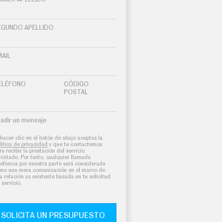
EGUNDO APELLIDO
MAIL
ELÉFONO
CÓDIGO
POSTAL
adir un mensaje
 hacer clic en el botón de abajo aceptas la
lítica de privacidad
y que te contactemos
ra recibir la prestación del servicio
licitado. Por tanto, cualquier llamada
lefónica por nuestra parte será considerada
mo una mera comunicación en el marco de
a relación ya existente basada en tu solicitud
 servicio.
SOLICITA UN PRESUPUESTO