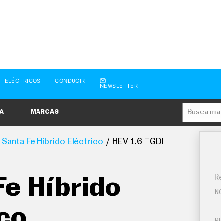
ELÉCTRICOS
CONDUCIR
NEWSLETTER
A
MARCAS
Santa Fe Híbrido Eléctrico
HEV 1.6 TGDI
Re
Fe Híbrido
N
ico
P