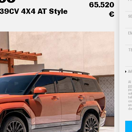
65.520
239CV 4X4 AT Style
€
S
E
T
lanca de cambios en símil aluminio y tablero en
Añ
 mandos traseros para el climatizador de
Al
po
pa
so
erenciados para conductor/acompañante y la
te
co
un
de
ro de carbón activo calefacción del motor
anteros y los asientos traseros