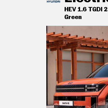
C
T
HEV 1.6 TGDI 
U
A
Green
L
I
D
A
D
P
R
U
acabados de lujo: pomo de la pa
E
aluminio y cuero
B
A
S
aire acondicionado trizona con
automático
E
L
É
controles de climatización dif
C
tercera fila de asientos
T
R
sistema de ventilación con filt
I
C
O
sujetavasos en los asientos del
S