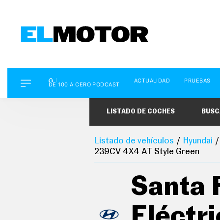
D
ACTUALIDAD
PRUEBAS
E
DE 100 A CERO PODCAST
1
0
0
LISTADO DE COCHES
BUSC
A
C
E
R
Listado de vehículos
Hyundai
O
239CV 4X4 AT Style Green
P
O
D
Santa 
C
A
S
T
Eléctr
A