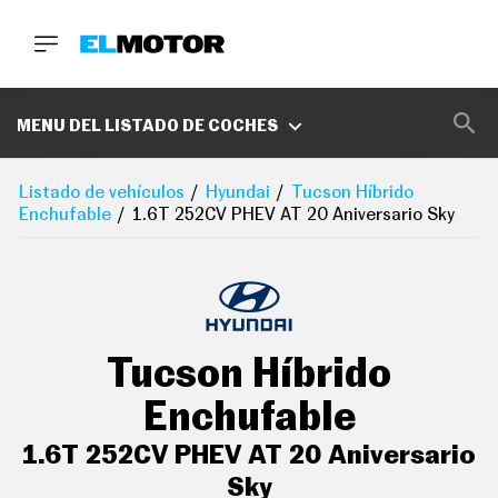
BUSCA
MARCAS
MENU DEL LISTADO DE COCHES
D
E
Listado de vehículos
Hyundai
Tucson Híbrido
1
Enchufable
1.6T 252CV PHEV AT 20 Aniversario Sky
0
0
A
C
E
R
O
P
Tucson Híbrido
O
D
C
Enchufable
A
S
1.6T 252CV PHEV AT 20 Aniversario
T
Sky
A