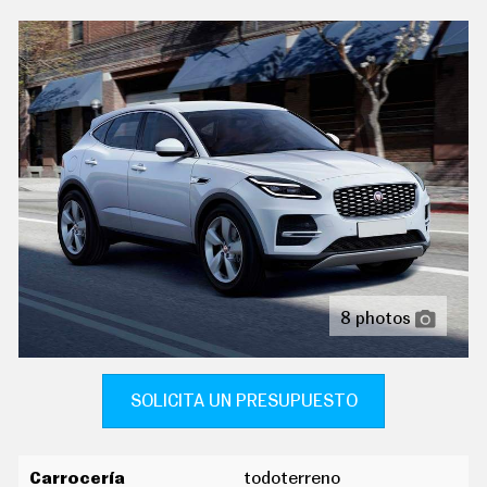
C
T
ordenador de viaje con consumo medio
U
A
pantalla de visualización de 5,00 " panel de
L
instrumentos 1 y 12,7, pantalla de visualización táctil
I
de 11,40 " salpicadero central 1, 29,0, orientación de la
D
A
pantalla fija y no
D
reconocimiento señales de tráfico
P
R
tablero de instrumentos completamente digital
U
E
configurable
B
A
cierre centralizado con nfc
S
protección antirrobo
E
8 photos
L
É
dirección asistida eléctrica con endurecimiento
C
progresivo s/velocidad y desmultiplicación variable
T
R
SOLICITA UN PRESUPUESTO
volante multi-función revestido de cuero ajustable en
I
altura y en profundidad controles táctiles
C
O
S
sujetavasos en los asientos delanteros y los asientos
Carrocería
todoterreno