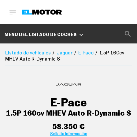
BUSCA
MARCAS
MENU DEL LISTADO DE COCHES
D
E
Listado de vehículos
Jaguar
E-Pace
1.5P 160cv
1
MHEV Auto R-Dynamic S
0
0
aire acondicionado bizona de automático
A
C
E
controles de climatización diferenciados para
R
conductor/acompañante
O
P
sistema de ventilación controles en pantalla táctil y
E-Pace
O
calefacción del motor
D
C
1.5P 160cv MHEV Auto R-Dynamic S
A
acabados de lujo:
S
T
58.350 €
indicador de baja presión de los neumáticos con
visualización de presión y sensor montado en la llanta
A
Solicita información