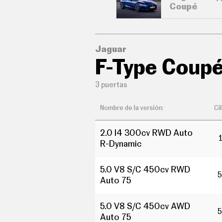
Coupé
C
O
N
D
U
C
Jaguar
I
F-Type Coup
R
S
U
3 puertas
P
E
R
Nombre de la versión:
Ci
C
O
C
2.0 I4 300cv RWD Auto
H
R-Dynamic
E
S
T
5.0 V8 S/C 450cv RWD
5
E
Auto 75
C
N
O
5.0 V8 S/C 450cv AWD
L
5
O
Auto 75