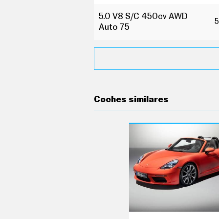
O
S
5.0 V8 S/C 450cv AWD
5
Auto 75
S
E
R
V
I
C
I
O
S
Coches similares
S
Í
G
U
E
N
O
S