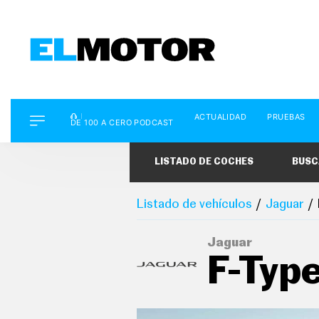
D
ACTUALIDAD
PRUEBAS
E
DE 100 A CERO PODCAST
1
0
0
LISTADO DE COCHES
BUSC
A
C
E
R
Listado de vehículos
Jaguar
O
P
O
Jaguar
D
F-Typ
C
A
S
T
A