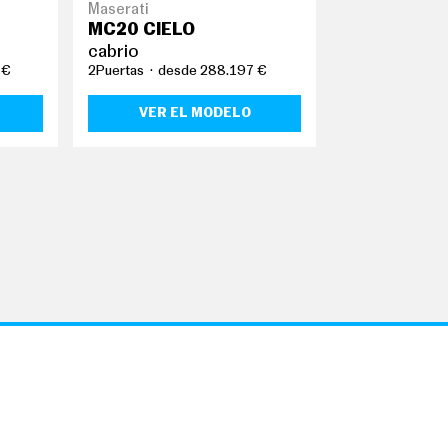
Maserati
Ford
MC20 CIELO
cabrio
cabrio
 €
2Puertas
desde 288.197 €
2Puertas
desd
VER EL MODELO
VER EL