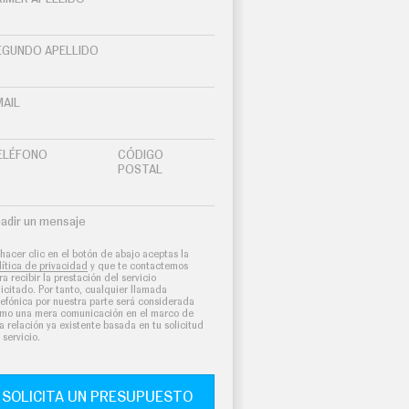
EGUNDO APELLIDO
MAIL
ELÉFONO
CÓDIGO
POSTAL
adir un mensaje
 hacer clic en el botón de abajo aceptas la
lítica de privacidad
y que te contactemos
ra recibir la prestación del servicio
licitado. Por tanto, cualquier llamada
lefónica por nuestra parte será considerada
mo una mera comunicación en el marco de
a relación ya existente basada en tu solicitud
 servicio.
SOLICITA UN PRESUPUESTO