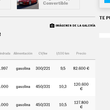
Convertible
TE P
IMÁGENES DE LA GALERÍA
é
lindrada
Alimentación
CV/kw
l/100 km
Precio
1.997
gasolina
300/221
9,5
82.600 €
120.600
.000
gasolina
450/331
10,3
€
127.800
.000
gasolina
450/331
10,5
€