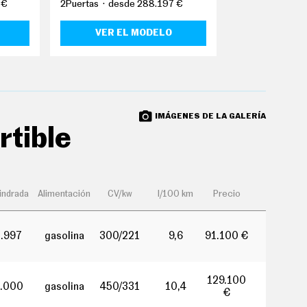
 €
2Puertas
desde 288.197 €
2Puertas
desd
VER EL MODELO
VER EL
IMÁGENES DE LA GALERÍA
rtible
lindrada
Alimentación
CV/kw
l/100 km
Precio
1.997
gasolina
300/221
9,6
91.100 €
129.100
.000
gasolina
450/331
10,4
€