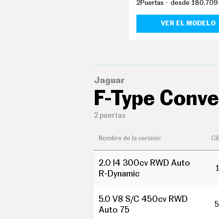
E
2Puertas
desde 180.709
T
T
VER EL MODELO
E
R
I
N
Jaguar
F
O
F-Type Conve
Ú
T
I
2 puertas
L
F
I
Nombre de la versión:
Ci
C
H
A
2.0 I4 300cv RWD Auto
S
R-Dynamic
Y
P
R
5.0 V8 S/C 450cv RWD
E
5
C
Auto 75
I