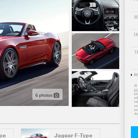
S
E
T
Añ
Al
po
pa
6 photos
so
te
co
un
de
pe
Jaguar F-Type