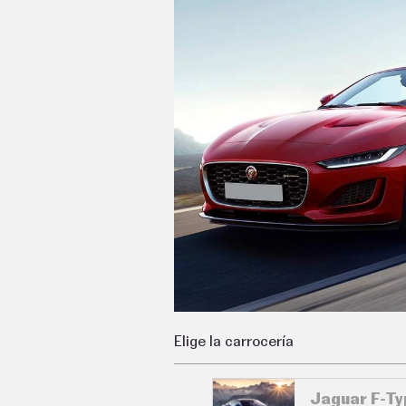
C
T
U
A
L
I
D
A
D
P
R
U
E
B
A
S
E
L
É
C
T
R
Elige la carrocería
I
C
O
S
Jaguar F-Ty