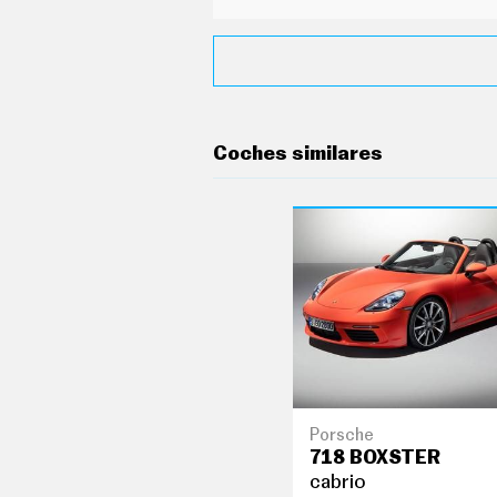
G
Í
A
M
O
T
O
S
Coches similares
M
O
T
O
R
T
V
F
O
T
O
S
N
E
Porsche
W
718 BOXSTER
S
cabrio
L