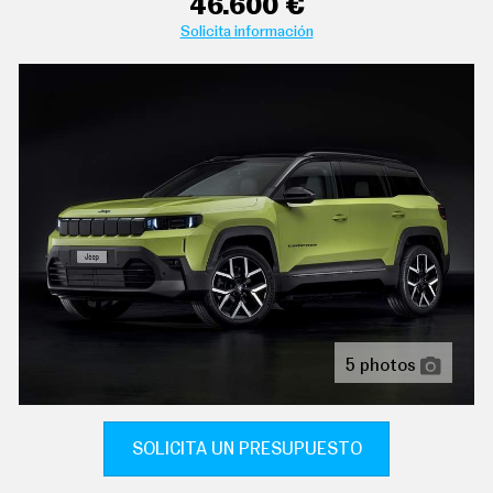
46.600 €
C
T
Solicita información
U
A
L
I
D
A
D
P
R
U
E
B
A
S
E
L
É
5 photos
C
T
R
I
C
SOLICITA UN PRESUPUESTO
O
S
aire acondicionado bizona de automático con control