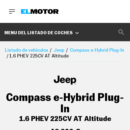
BUSCA
MARCAS
MENU DEL LISTADO DE COCHES
D
E
Listado de vehículos
Jeep
Compass e-Hybrid Plug-In
1
1.6 PHEV 225CV AT Altitude
0
0
A
C
E
R
O
P
Compass e-Hybrid Plug-
O
D
C
In
A
S
1.6 PHEV 225CV AT Altitude
T
A