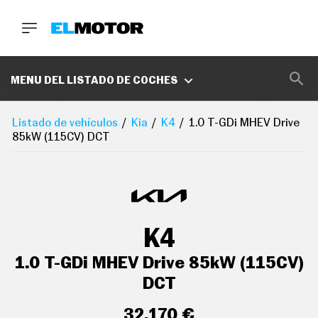
BUSCA
MARCAS
MENU DEL LISTADO DE COCHES
D
E
Listado de vehículos
Kia
K4
1.0 T-GDi MHEV Drive
1
85kW (115CV) DCT
0
0
A
C
E
R
O
P
K4
O
D
C
1.0 T-GDi MHEV Drive 85kW (115CV)
A
S
DCT
T
A
32.170 €