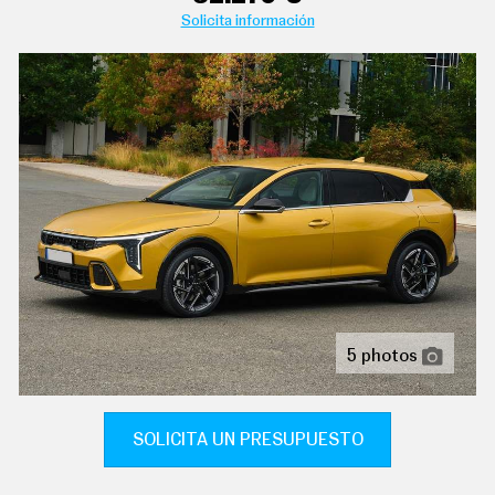
C
Solicita información
T
U
A
L
I
D
A
D
P
R
U
aire acondicionado bizona de automático
E
B
A
controles de climatización diferenciados para
S
conductor/acompañante
E
sistema de ventilación controles en pantalla táctil
L
É
5 photos
C
indicador de baja presión de los neumáticos
T
R
ordenador de viaje con consumo medio
I
SOLICITA UN PRESUPUESTO
C
pantalla de visualización de 12,30 " panel de
O
instrumentos 1 y 31,2, pantalla de visualización táctil
S