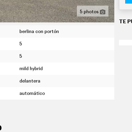
5 photos
TE P
berlina con portón
5
utomático
5
ferenciados para conductor/acompañante
mild hybrid
 en pantalla táctil
delantera
s neumáticos
mo medio
automático
0 " panel de instrumentos 1 y 31,2, pantalla de
alpicadero central 1, 31,2, orientación de la
sualización táctil de 5,30 " salpicadero central 2,
ija y no
O