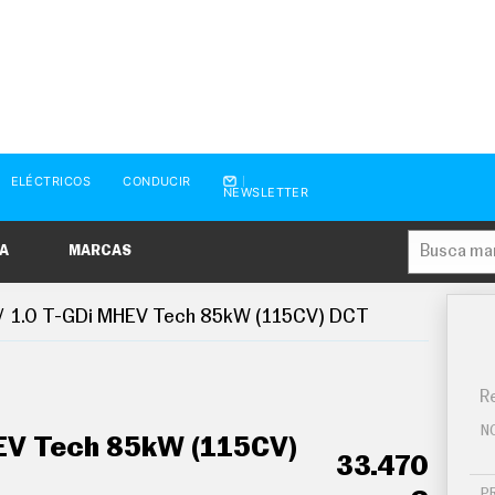
ELÉCTRICOS
CONDUCIR
NEWSLETTER
A
MARCAS
1.0 T-GDi MHEV Tech 85kW (115CV) DCT
Re
N
EV Tech 85kW (115CV)
33.470
P