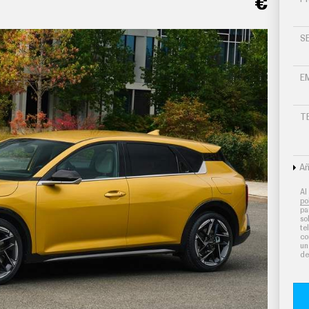
€
S
E
T
Añ
Al
po
pa
so
te
co
un
de