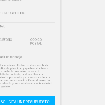
EGUNDO APELLIDO
MAIL
ELÉFONO
CÓDIGO
POSTAL
adir un mensaje
 hacer clic en el botón de abajo aceptas la
lítica de privacidad
y que te contactemos
ra recibir la prestación del servicio
licitado. Por tanto, cualquier llamada
lefónica por nuestra parte será considerada
mo una mera comunicación en el marco de
a relación ya existente basada en tu solicitud
 servicio.
SOLICITA UN PRESUPUESTO