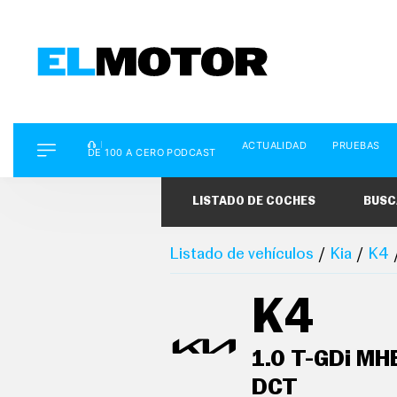
D
ACTUALIDAD
PRUEBAS
E
DE 100 A CERO PODCAST
1
0
0
LISTADO DE COCHES
BUSC
A
C
E
R
Listado de vehículos
Kia
K4
O
P
O
K4
D
C
A
S
1.0 T-GDi MH
T
DCT
A