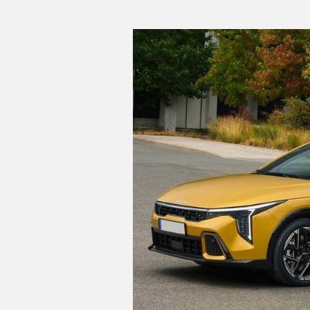
C
T
U
A
L
I
D
A
D
P
R
U
E
B
A
S
E
L
É
C
T
R
I
C
O
S