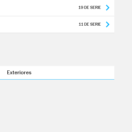
onducción
19
DE SERIE
s distancia 150.000 km
os de tracción: 84 meses y 150.000 km
11
DE SERIE
Exteriores