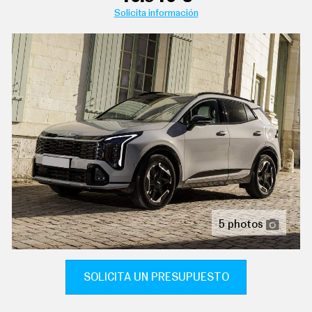
C
Solicita información
aire acondicionado bizona de automático
T
U
A
controles de climatización diferenciados para
L
conductor/acompañante
I
D
sistema de ventilación calefacción del motor
A
D
conexión para: usb delantero y 0
P
R
control remoto de audio en el volante
U
E
equipo de audio con radio am/fm, radio digital y
B
pantalla táctil
A
S
seis altavoces
E
L
indicador de baja presión de los neumáticos con
É
5 photos
visualización de presión y sensor montado en la llanta
C
T
R
ordenador de viaje con consumo medio
I
SOLICITA UN PRESUPUESTO
C
pantalla de visualización de 4,20 " panel de
O
instrumentos 1 y 10,7, pantalla de visualización táctil
S
de 12,30 " salpicadero central 1, 31,2, orientación de la