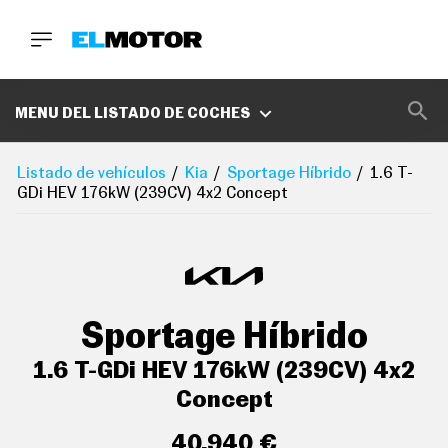
BUSCA
MARCAS
MENU DEL LISTADO DE COCHES
D
E
Listado de vehículos
Kia
Sportage Híbrido
1.6 T-
1
GDi HEV 176kW (239CV) 4x2 Concept
0
0
A
C
E
R
O
P
Sportage Híbrido
O
D
C
1.6 T-GDi HEV 176kW (239CV) 4x2
A
S
Concept
T
A
40.940 €