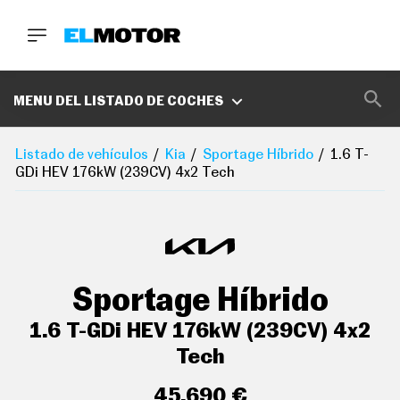
BUSCA
MARCAS
MENU DEL LISTADO DE COCHES
D
E
Listado de vehículos
Kia
Sportage Híbrido
1.6 T-
1
GDi HEV 176kW (239CV) 4x2 Tech
0
0
A
C
E
R
O
aire acondicionado trizona de automático
P
Sportage Híbrido
O
D
controles de climatización diferenciados para
C
1.6 T-GDi HEV 176kW (239CV) 4x2
conductor/acompañante y asientos
A
delanteros/traseros
S
Tech
T
sistema de ventilación calefacción del motor
A
45.690 €