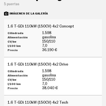
G
5 puertas
Í
A
IMÁGENES DE LA GALERÍA
M
O
T
O
1.6 T-GDi 110kW (150CV) 4x2 Concept
S
1.598
M
gasolina
O
150/110
T
7,0
O
36.190 €
R
T
V
1.6 T-GDi 110kW (150CV) 4x2 Drive
F
O
1.598
T
gasolina
O
150/110
S
7,0
N
38.040 €
E
W
S
1.6 T-GDi 110kW (150CV) 4x2 Tech
L