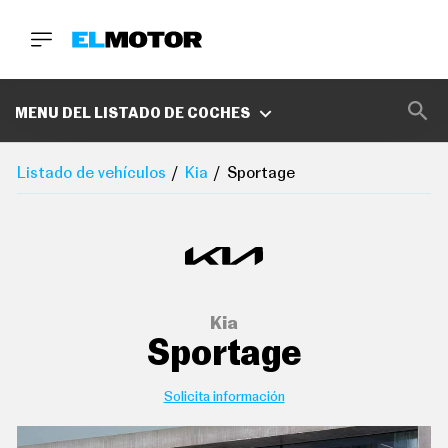
BUSCA
MARCAS
MENU DEL LISTADO DE COCHES
D
E
Listado de vehículos
Kia
Sportage
1
0
0
A
C
E
R
O
P
Kia
O
Sportage
D
C
A
S
Solicita información
T
A