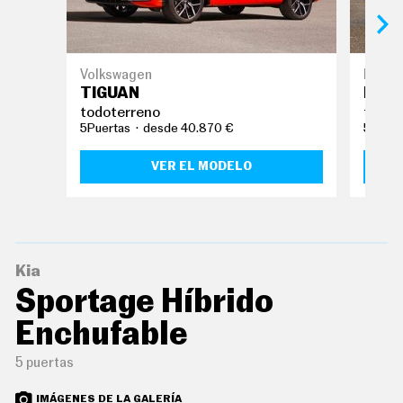
O
S
S
E
Volkswagen
Ford
R
TIGUAN
KUG
V
I
todoterreno
todot
C
5Puertas
desde 40.870 €
5Puert
I
O
S
VER EL MODELO
S
Í
G
U
Kia
E
Sportage Híbrido
N
O
S
Enchufable
5 puertas
IMÁGENES DE LA GALERÍA