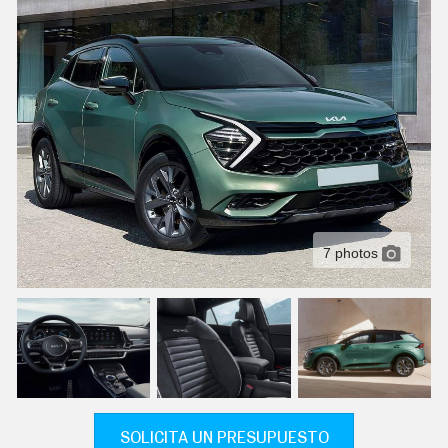
C
T
U
A
L
I
D
A
D
P
R
U
E
B
A
7 photos
S
E
L
É
C
T
R
I
C
O
S
SOLICITA UN PRESUPUESTO