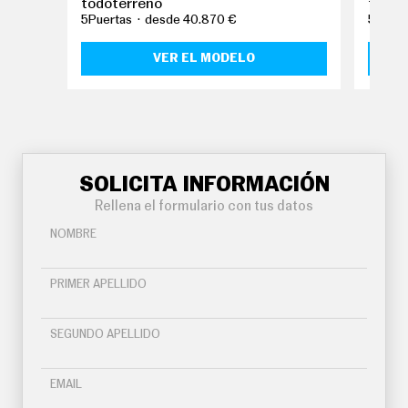
todoterreno
todot
5Puertas
desde 40.870 €
5Puert
VER EL MODELO
SOLICITA INFORMACIÓN
Rellena el formulario con tus datos
NOMBRE
PRIMER APELLIDO
SEGUNDO APELLIDO
EMAIL