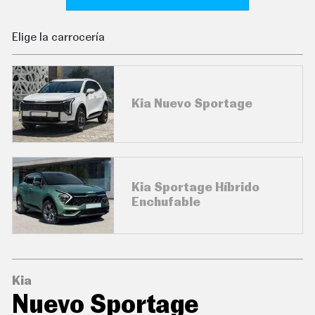
C
O
N
Elige la carrocería
D
U
C
I
R
Kia Nuevo Sportage
S
U
P
E
R
C
O
C
Kia Sportage Híbrido
H
Enchufable
E
S
T
E
C
N
Kia
O
L
Nuevo Sportage
O