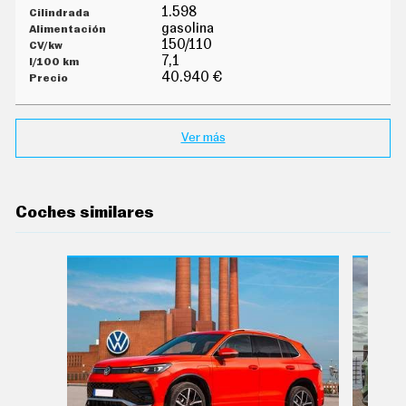
E
1.598
T
gasolina
T
150/110
E
R
7,1
40.940 €
I
N
Ver más
F
O
Ú
T
I
Coches similares
L
F
I
C
H
A
S
Y
P
R
E
C
I