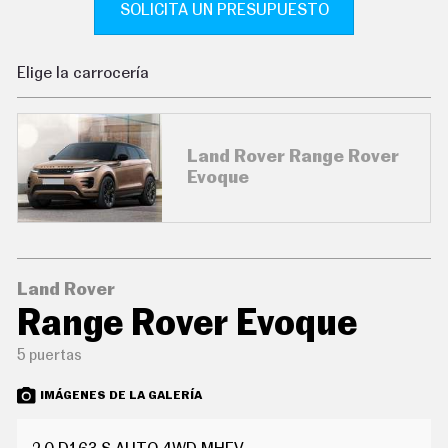
SOLICITA UN PRESUPUESTO
C
O
N
D
Elige la carrocería
U
C
I
R
S
Land Rover Range Rover
U
Evoque
P
E
R
C
O
C
H
Land Rover
E
S
Range Rover Evoque
T
E
5 puertas
C
N
IMÁGENES DE LA GALERÍA
O
L
O