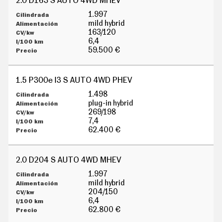
2.0 D163 S AUTO 4WD MHEV
G
Í
1.997
A
mild hybrid
M
163/120
O
6,4
T
59.500 €
O
S
M
1.5 P300e I3 S AUTO 4WD PHEV
O
T
1.498
O
plug-in hybrid
R
269/198
T
7,4
V
62.400 €
F
O
T
2.0 D204 S AUTO 4WD MHEV
O
S
1.997
mild hybrid
N
E
204/150
W
6,4
S
62.800 €
L