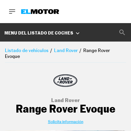
BUSCA
MARCAS
MENU DEL LISTADO DE COCHES
D
E
Listado de vehículos
Land Rover
Range Rover
1
Evoque
0
0
A
C
E
R
O
P
O
Land Rover
D
C
Range Rover Evoque
A
S
T
Solicita información
A