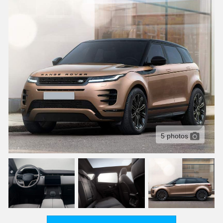
C
T
U
A
L
I
D
A
D
P
R
U
E
B
A
S
5 photos
E
L
É
C
T
R
I
C
O
S