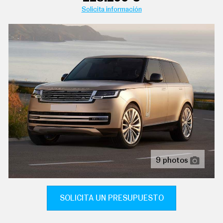
apoyabrazos trasero
C
Solicita información
T
asiento delantero del conductor tipo butaca con
U
A
ajuste eléctrico ( nueve ajustes eléctricos ) térmico,
L
activo, ventilado, climatizado, memorizado,
I
memorizado y memorizado de dos posiciones con
D
ajuste memorizado del respaldo, ajuste memorizado
A
D
de la inclinacion de la banqueta y ajuste memorizado
del suplemento de la banqueta memoria, asiento
P
delantero del acompañante tipo butaca con ajuste
R
U
eléctrico ( nueve ajustes eléctricos ) térmico, activo,
E
ventilado, climatizado, memorizado, memorizado y
B
memorizado de dos posiciones con ajuste memorizado
A
del respaldo, ajuste memorizado de la inclinacion de la
S
banqueta, ajuste memorizado del suplemento de la
E
banqueta y controles para los pasajeros traseros
L
memoria
É
9 photos
C
T
asientos de cuero premium (material principal) y de
R
cuero premium (material secundario)
I
SOLICITA UN PRESUPUESTO
C
asientos traseros de tres plazas de tipo banco partido
O
ajustables eléctricamente ( un ajuste eléctrico )
S