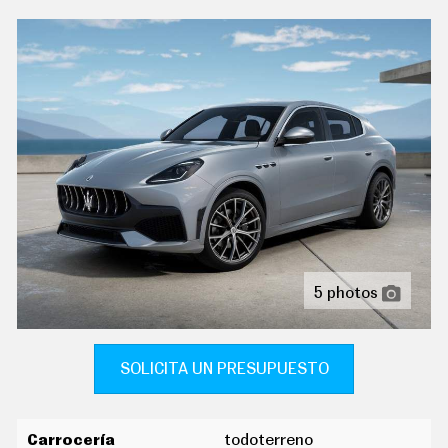
C
T
pantalla de visualización de 12,30 " panel de
U
instrumentos 1 y 31,2, pantalla de visualización táctil
A
de 12,30 " salpicadero central 1, 31,2, orientación de la
L
I
pantalla fija y no, pantalla de visualización táctil de
D
8,80 " salpicadero central 2, 22,4, orientación de la
A
pantalla fija y no
D
P
reconocimiento señales de tráfico
R
U
tablero de instrumentos con pantalla tft configurable
E
B
acabados de lujo: consola central en madera o símil
A
madera, puertas en madera o símil madera y tablero
S
en cuero sintético
E
5 photos
L
alfombrillas
É
C
sujetavasos en los asientos delanteros y los asientos
T
R
SOLICITA UN PRESUPUESTO
traseros
I
C
catorce altavoces ( otra ) con subwoofer y sonido
O
surround
S
Carrocería
todoterreno