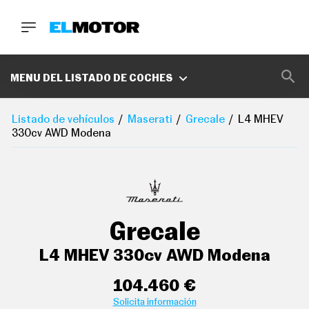
BUSCA
aire acondicionado trizona con mandos traseros para
el climatizador de automático
MARCAS
controles de climatización diferenciados para
conductor/acompañante y asientos
MENU DEL LISTADO DE COCHES
delanteros/traseros
D
sistema de ventilación con filtro de carbón activo
E
Listado de vehículos
Maserati
Grecale
L4 MHEV
controles en pantalla táctil y calefacción del motor
1
330cv AWD Modena
0
cierre centralizado con apertura por tarjeta/llave
0
A
inteligente
C
E
dirección asistida eléctrica con endurecimiento
R
progresivo s/velocidad
O
P
Grecale
volante multi-función en cuero y negro piano ajustable
O
D
eléctricamente, en altura y en profundidad
C
L4 MHEV 330cv AWD Modena
A
indicador de baja presión de los neumáticos con
S
visualización de presión y sensor montado en la llanta
T
104.460 €
A
Solicita información
ordenador de viaje con consumo medio