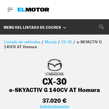
BUSCA
MARCAS
MENU DEL LISTADO DE COCHES
D
E
Listado de vehículos
Mazda
CX-30
e-SKYACTIV G
1
140CV AT Homura
0
0
A
C
E
R
O
P
CX-30
O
D
C
e-SKYACTIV G 140CV AT Homura
A
S
T
37.020 €
A
Solicita información