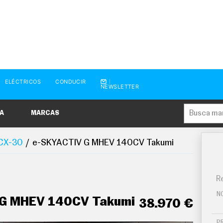
ELÉCTRICOS
CONDUCIR
NEWSLETTER
A
MARCAS
CX-30
e-SKYACTIV G MHEV 140CV Takumi
Re
N
G MHEV 140CV Takumi
38.970 €
P