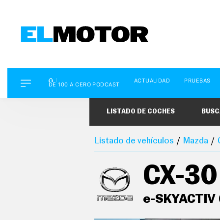
D
ACTUALIDAD
PRUEBAS
E
DE 100 A CERO PODCAST
1
0
0
LISTADO DE COCHES
BUSC
A
C
E
R
Listado de vehículos
Mazda
O
P
O
CX-30
D
C
A
S
e-SKYACTIV 
T
A