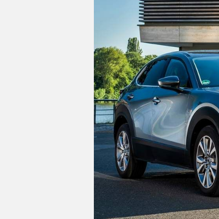
C
T
U
A
L
I
D
A
D
P
R
U
E
B
A
S
E
L
É
C
T
R
I
C
O
acabados de lujo: pomo de la p
S
negro piano y tablero en cuero