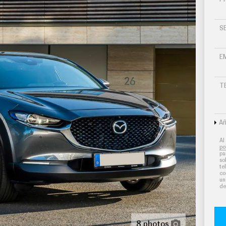
S
E
T
Añ
Al
po
pa
so
te
co
un
de
alanca de cambios en cuero, consola central en
8 photos