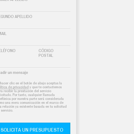
EGUNDO APELLIDO
MAIL
ELÉFONO
CÓDIGO
POSTAL
adir un mensaje
 hacer clic en el botón de abajo aceptas la
lítica de privacidad
y que te contactemos
ra recibir la prestación del servicio
licitado. Por tanto, cualquier llamada
lefónica por nuestra parte será considerada
mo una mera comunicación en el marco de
a relación ya existente basada en tu solicitud
 servicio.
SOLICITA UN PRESUPUESTO