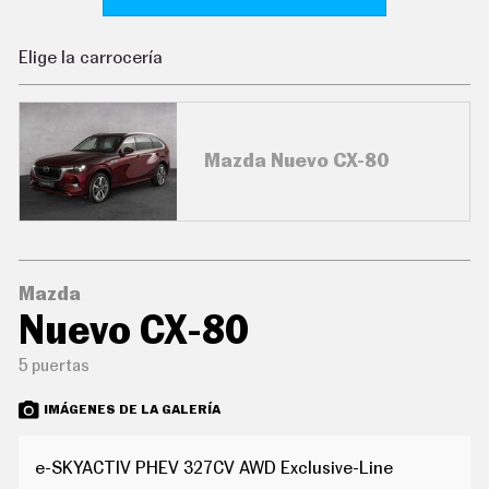
C
O
N
Elige la carrocería
D
U
C
I
R
Mazda Nuevo CX-80
S
U
P
E
R
C
O
C
Mazda
H
Nuevo CX-80
E
S
5 puertas
T
E
C
IMÁGENES DE LA GALERÍA
N
O
L
e-SKYACTIV PHEV 327CV AWD Exclusive-Line
O