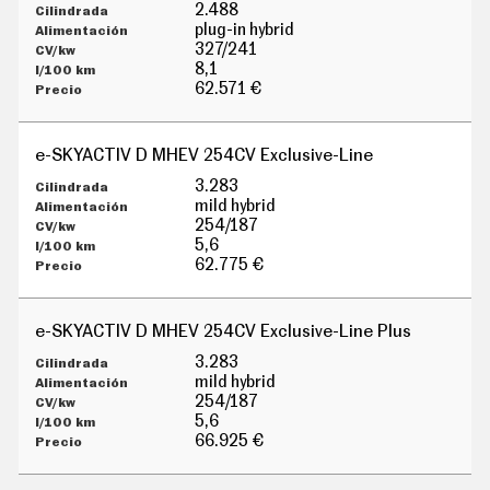
G
2.488
Í
plug-in hybrid
A
327/241
M
8,1
O
62.571 €
T
O
S
e-SKYACTIV D MHEV 254CV Exclusive-Line
M
O
3.283
T
mild hybrid
O
254/187
R
5,6
T
62.775 €
V
F
O
e-SKYACTIV D MHEV 254CV Exclusive-Line Plus
T
O
3.283
S
mild hybrid
254/187
N
5,6
E
W
66.925 €
S
L