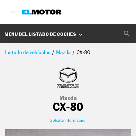
BUSCA
MARCAS
MENU DEL LISTADO DE COCHES
D
E
Listado de vehículos
Mazda
CX-80
1
0
0
A
C
E
R
O
P
Mazda
O
CX-80
D
C
A
S
Solicita información
T
A