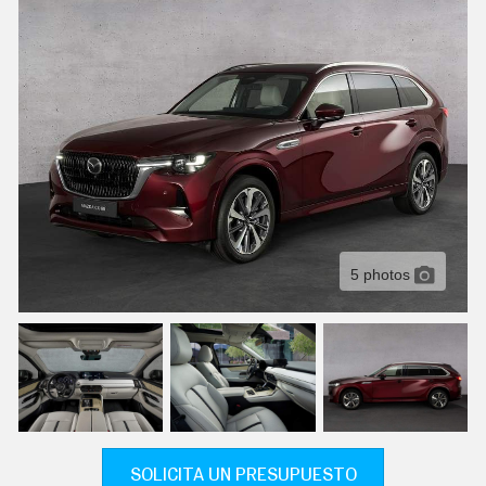
C
T
U
A
L
I
D
A
D
P
R
U
E
B
A
5 photos
S
E
L
É
C
T
R
I
C
O
S
SOLICITA UN PRESUPUESTO