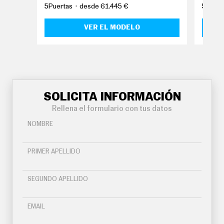
O
5Puertas
desde 61.445 €
5Puert
S
VER EL MODELO
S
E
R
V
I
C
I
O
S
SOLICITA INFORMACIÓN
Rellena el formulario con tus datos
S
NOMBRE
Í
G
U
PRIMER APELLIDO
E
N
O
SEGUNDO APELLIDO
S
EMAIL