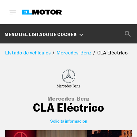
BUSCA
MARCAS
MENU DEL LISTADO DE COCHES
D
E
Listado de vehículos
Mercedes-Benz
CLA Eléctrico
1
0
0
A
C
E
R
O
P
Mercedes-Benz
O
CLA Eléctrico
D
C
A
S
Solicita información
T
A