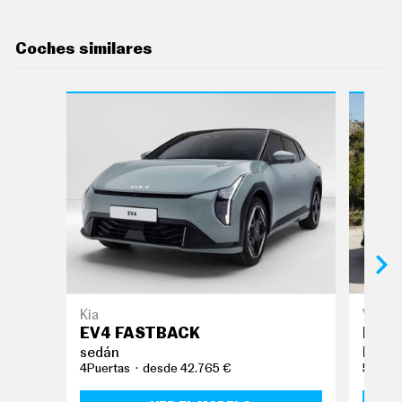
Coches similares
Kia
Volks
EV4 FASTBACK
ID.7
sedán
berli
4Puertas
desde 42.765 €
5Puert