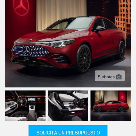
C
T
U
A
L
I
D
A
D
P
R
U
E
B
A
5 photos
S
E
L
É
C
T
R
I
C
O
S
SOLICITA UN PRESUPUESTO