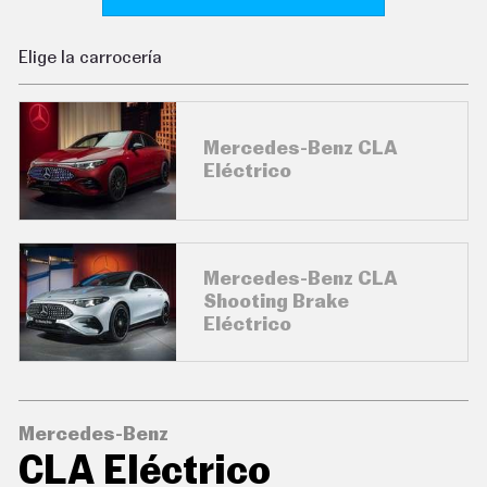
C
O
N
Elige la carrocería
D
U
C
I
R
Mercedes-Benz CLA
S
Eléctrico
U
P
E
R
C
O
Mercedes-Benz CLA
C
Shooting Brake
H
E
Eléctrico
S
T
E
C
N
Mercedes-Benz
O
L
CLA Eléctrico
O