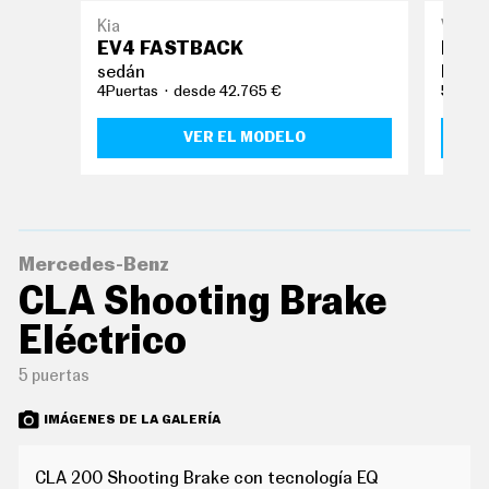
O
S
Kia
Volks
EV4 FASTBACK
ID.7
S
sedán
berli
E
4Puertas
desde 42.765 €
5Puert
R
V
I
VER EL MODELO
C
I
O
S
Mercedes-Benz
S
Í
CLA Shooting Brake
G
U
Eléctrico
E
N
5 puertas
O
S
IMÁGENES DE LA GALERÍA
CLA 200 Shooting Brake con tecnología EQ