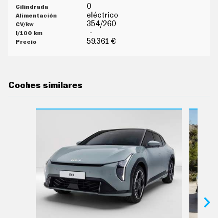
E
0
T
eléctrico
T
354/260
E
R
-
59.361 €
I
N
F
Coches similares
O
Ú
T
I
L
F
I
C
H
A
S
Y
P
R
E
C
I