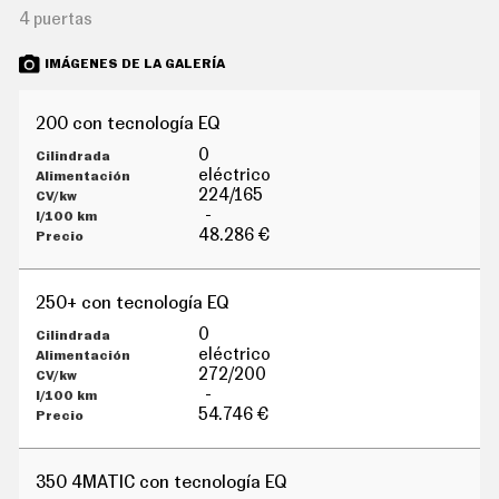
G
4 puertas
Í
A
IMÁGENES DE LA GALERÍA
M
O
T
O
200 con tecnología EQ
S
0
M
eléctrico
O
224/165
T
-
O
48.286 €
R
T
V
250+ con tecnología EQ
F
O
0
T
eléctrico
O
272/200
S
-
N
54.746 €
E
W
S
350 4MATIC con tecnología EQ
L