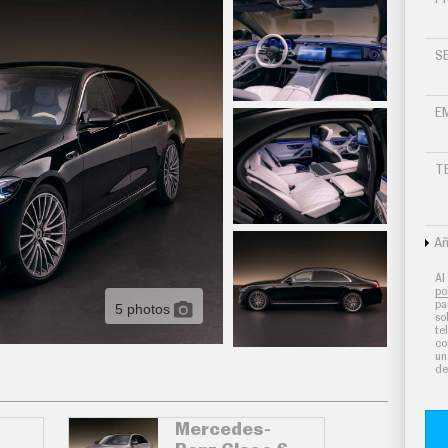
S
E
T
Añ
Al
po
pa
5 photos
so
te
co
un
de
Mercedes-