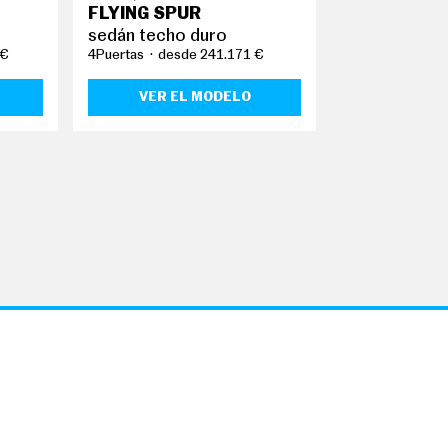
FLYING SPUR
LS
sedán techo duro
sedán
 €
4Puertas
desde 241.171 €
4Puertas
desd
VER EL MODELO
VER EL