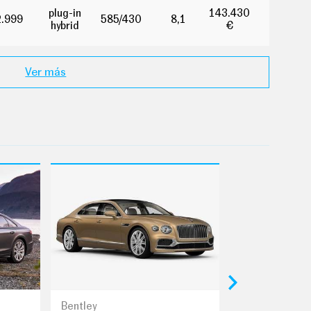
plug-in
143.430
2.999
585/430
8,1
hybrid
€
Ver más
Bentley
Lexus