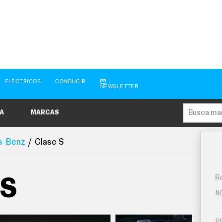
ELÉCTRICOS
CONDUCIR
NEWSLETTER
A
MARCAS
s-Benz
Clase S
Re
 S
N
P