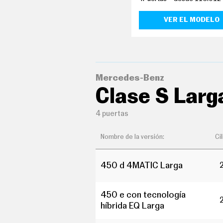
E
T
T
VER EL MODELO
E
R
I
N
Mercedes-Benz
F
Clase S Larg
O
Ú
T
4 puertas
I
L
F
Nombre de la versión:
Ci
I
C
H
A
450 d 4MATIC Larga
S
Y
P
450 e con tecnología
R
E
híbrida EQ Larga
C
I