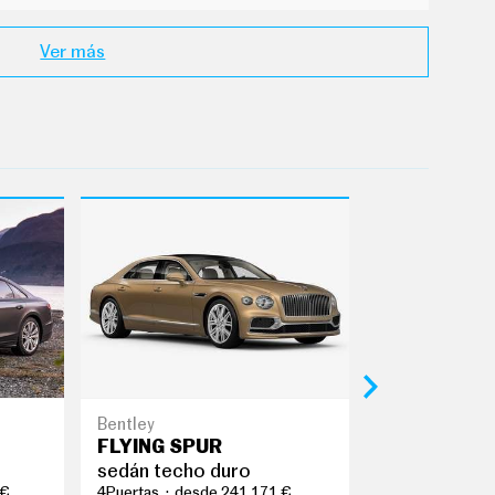
Ver más
Bentley
Lexus
FLYING SPUR
LS
sedán techo duro
sedán
 €
4Puertas
desde 241.171 €
4Puertas
desd