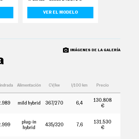
VER EL MODELO
VER EL
IMÁGENES DE LA GALERÍA
a
lindrada
Alimentación
CV/kw
l/100 km
Precio
130.808
2.989
mild hybrid
367/270
6,4
€
plug-in
131.530
2.999
435/320
7,6
hybrid
€