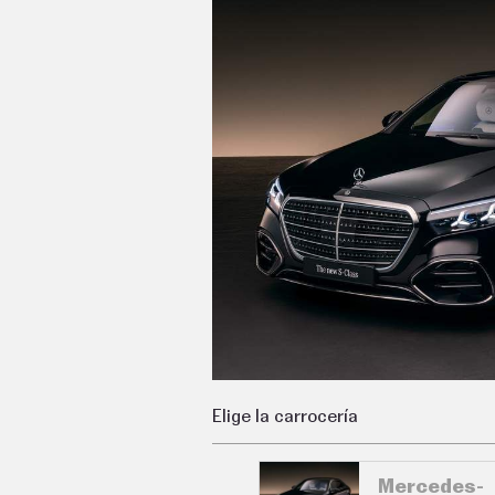
C
T
U
A
L
I
D
A
D
P
R
U
E
B
A
S
E
L
É
C
T
R
Elige la carrocería
I
C
O
S
Mercedes-