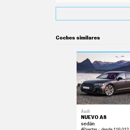
G
Í
A
M
O
T
O
S
Coches similares
M
O
T
O
R
T
V
F
O
T
O
S
N
Audi
E
NUEVO A8
W
S
sedán
L
4Puertas
desde 116.012