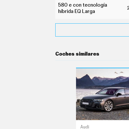
O
580 e con tecnología
S
híbrida EQ Larga
S
E
R
V
I
C
I
O
Coches similares
S
S
Í
G
U
E
N
O
S
Audi