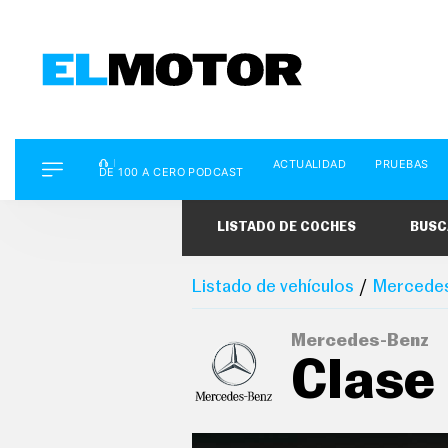
D
ACTUALIDAD
PRUEBAS
E
DE 100 A CERO PODCAST
1
0
0
LISTADO DE COCHES
BUSC
A
C
E
R
Listado de vehículos
Mercede
O
P
O
Mercedes-Benz
D
Clase
C
A
S
T
A