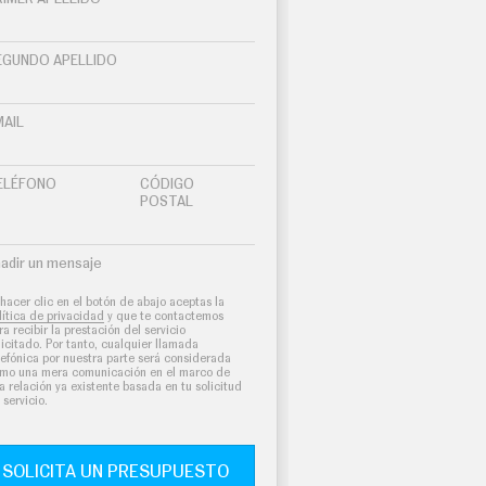
EGUNDO APELLIDO
MAIL
ELÉFONO
CÓDIGO
POSTAL
adir un mensaje
 hacer clic en el botón de abajo aceptas la
lítica de privacidad
y que te contactemos
ra recibir la prestación del servicio
licitado. Por tanto, cualquier llamada
lefónica por nuestra parte será considerada
mo una mera comunicación en el marco de
a relación ya existente basada en tu solicitud
 servicio.
SOLICITA UN PRESUPUESTO