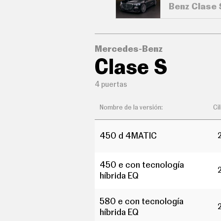
Benz Clase 
C
O
N
D
U
C
Mercedes-Benz
I
Clase S
R
S
U
4 puertas
P
E
R
Nombre de la versión:
Ci
C
O
C
450 d 4MATIC
H
E
S
450 e con tecnología
T
híbrida EQ
E
C
N
O
580 e con tecnología
L
híbrida EQ
O