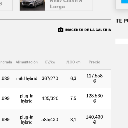
Benz Clase S
S
Larga
TE P
IMÁGENES DE LA GALERÍA
lindrada
Alimentación
CV/kw
l/100 km
Precio
127.558
2.989
mild hybrid
367/270
6,3
€
plug-in
128.530
2.999
435/320
7,5
hybrid
€
plug-in
140.430
2.999
585/430
8,1
hybrid
€