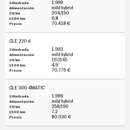
G
1.999
Í
mild hybrid
A
204/150
M
6,8
O
70.418 €
T
O
S
CLE 220 d
M
O
1.993
T
mild hybrid
O
197/145
R
4,9
T
70.775 €
V
F
O
CLE 300 4MATIC
T
O
1.999
S
mild hybrid
258/190
N
7,2
E
W
80.030 €
S
L