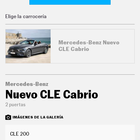
C
O
N
Elige la carrocería
D
U
C
I
R
Mercedes-Benz Nuevo
S
CLE Cabrio
U
P
E
R
C
O
C
Mercedes-Benz
H
Nuevo CLE Cabrio
E
S
2 puertas
T
E
C
IMÁGENES DE LA GALERÍA
N
O
L
CLE 200
O