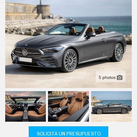
C
T
U
A
L
I
D
A
D
P
R
U
E
B
A
5 photos
S
E
L
É
C
T
R
I
C
O
S
SOLICITA UN PRESUPUESTO