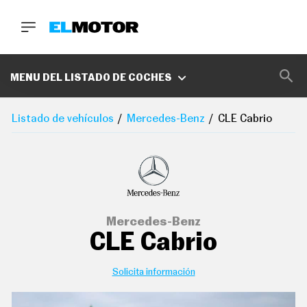
BUSCA
MARCAS
MENU DEL LISTADO DE COCHES
D
E
Listado de vehículos
Mercedes-Benz
CLE Cabrio
1
0
0
A
C
E
R
O
P
Mercedes-Benz
O
CLE Cabrio
D
C
A
S
Solicita información
T
A