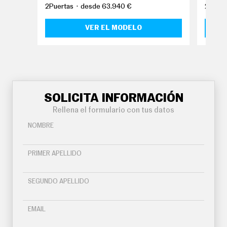
O
2Puertas
desde 63.940 €
2Puert
S
VER EL MODELO
S
E
R
V
I
C
I
O
S
SOLICITA INFORMACIÓN
Rellena el formulario con tus datos
S
NOMBRE
Í
G
U
PRIMER APELLIDO
E
N
O
SEGUNDO APELLIDO
S
EMAIL