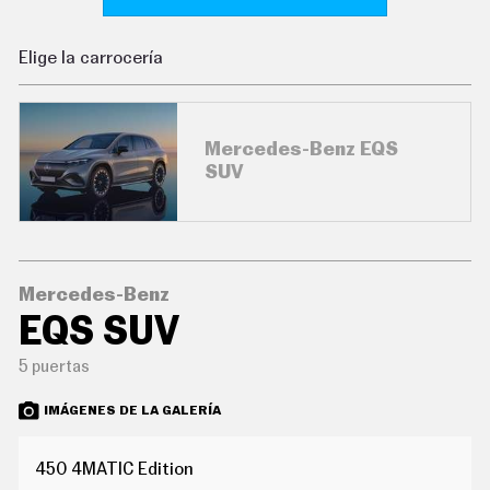
C
O
N
Elige la carrocería
D
U
C
I
R
Mercedes-Benz EQS
S
SUV
U
P
E
R
C
O
C
Mercedes-Benz
H
EQS SUV
E
S
5 puertas
T
E
C
IMÁGENES DE LA GALERÍA
N
O
L
450 4MATIC Edition
O