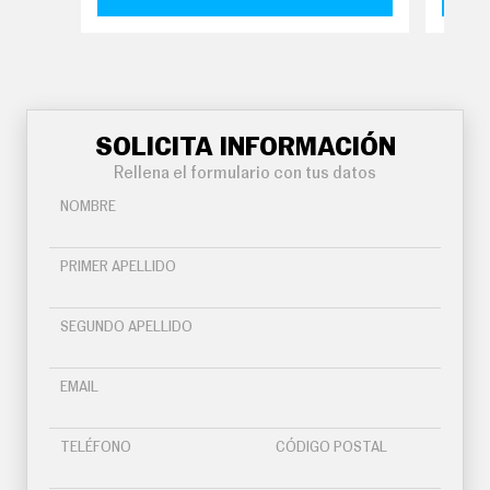
O
S
S
E
R
V
I
SOLICITA INFORMACIÓN
C
I
Rellena el formulario con tus datos
O
S
NOMBRE
PRIMER APELLIDO
S
Í
G
U
SEGUNDO APELLIDO
E
N
O
EMAIL
S
TELÉFONO
CÓDIGO POSTAL