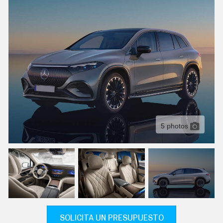
C
T
U
A
L
I
D
A
D
P
R
U
E
B
A
5 photos
S
E
L
É
C
T
R
I
C
O
S
SOLICITA UN PRESUPUESTO