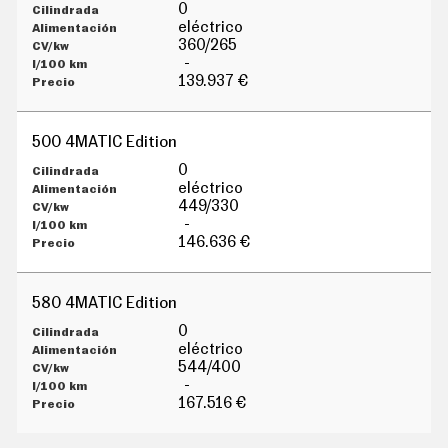
G
0
Í
eléctrico
A
360/265
M
-
O
139.937 €
T
O
S
500 4MATIC Edition
M
O
0
T
eléctrico
O
449/330
R
-
T
146.636 €
V
F
O
580 4MATIC Edition
T
O
0
S
eléctrico
544/400
N
-
E
W
167.516 €
S
L