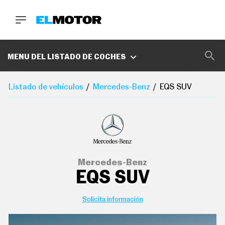
BUSCA
MARCAS
MENU DEL LISTADO DE COCHES
D
E
Listado de vehículos
Mercedes-Benz
EQS SUV
1
0
0
A
C
E
R
O
P
Mercedes-Benz
O
EQS SUV
D
C
A
S
Solicita información
T
A