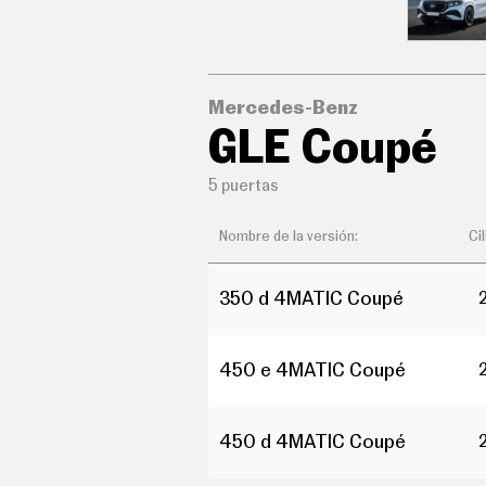
C
O
N
D
U
C
Mercedes-Benz
I
GLE Coupé
R
S
U
5 puertas
P
E
R
Nombre de la versión:
Ci
C
O
C
350 d 4MATIC Coupé
H
E
S
T
450 e 4MATIC Coupé
E
C
N
O
450 d 4MATIC Coupé
L
O