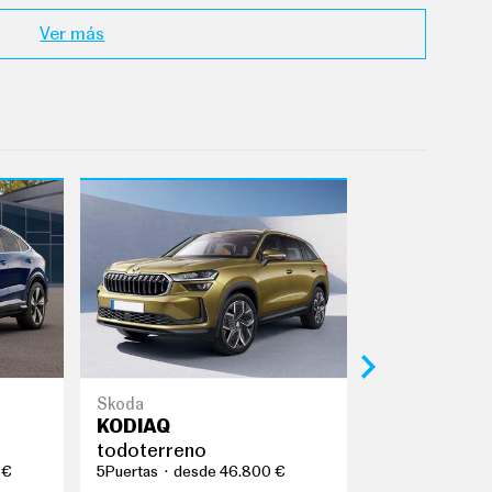
Ver más
Škoda
Bentley
KODIAQ
BENTAYGA
todoterreno
todoterreno
 €
5Puertas
desde 46.800 €
5Puertas
desd