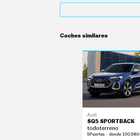
G
Í
A
M
O
T
O
Coches similares
S
M
O
T
O
R
T
V
F
O
T
O
S
Audi
N
SQ5 SPORTBACK
E
W
todoterreno
S
5Puertas
desde 100.580
L