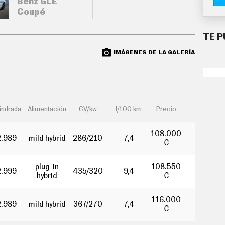
Benz GLE
Coupé
TE P
IMÁGENES DE LA GALERÍA
lindrada
Alimentación
CV/kw
l/100 km
Precio
108.000
2.989
mild hybrid
286/210
7,4
€
plug-in
108.550
2.999
435/320
9,4
hybrid
€
116.000
2.989
mild hybrid
367/270
7,4
€