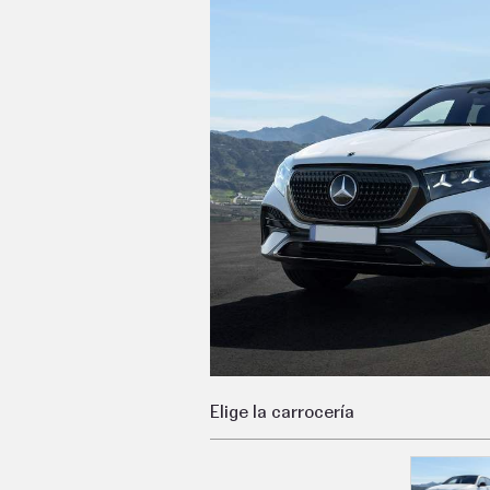
C
T
U
A
L
I
D
A
D
P
R
U
E
B
A
S
E
L
É
C
T
R
Elige la carrocería
I
C
O
S