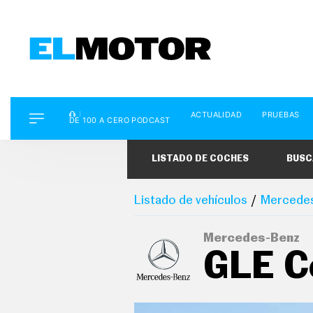
D
ACTUALIDAD
PRUEBAS
E
DE 100 A CERO PODCAST
1
0
0
LISTADO DE COCHES
BUSC
A
C
E
R
Listado de vehículos
Mercede
O
P
O
Mercedes-Benz
D
GLE C
C
A
S
T
A