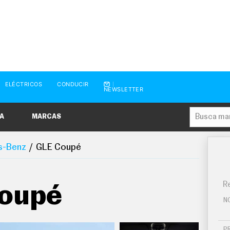
ELÉCTRICOS
CONDUCIR
NEWSLETTER
A
MARCAS
s-Benz
GLE Coupé
Re
oupé
N
P