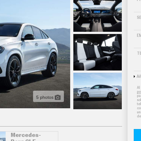
S
E
T
Añ
Al
po
pa
5 photos
so
te
co
un
de
Mercedes-