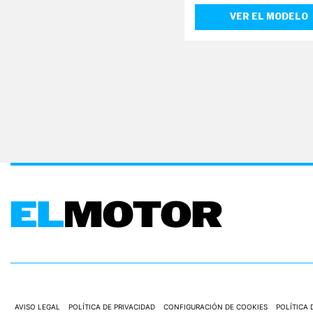
E
T
VER EL MODELO
T
E
R
I
N
F
O
Ú
T
I
L
F
I
C
H
A
S
Y
P
R
E
C
AVISO LEGAL
POLÍTICA DE PRIVACIDAD
CONFIGURACIÓN DE COOKIES
POLÍTICA 
I