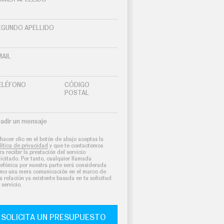
EGUNDO APELLIDO
MAIL
ELÉFONO
CÓDIGO
POSTAL
adir un mensaje
 hacer clic en el botón de abajo aceptas la
lítica de privacidad
y que te contactemos
ra recibir la prestación del servicio
licitado. Por tanto, cualquier llamada
lefónica por nuestra parte será considerada
mo una mera comunicación en el marco de
a relación ya existente basada en tu solicitud
 servicio.
SOLICITA UN PRESUPUESTO