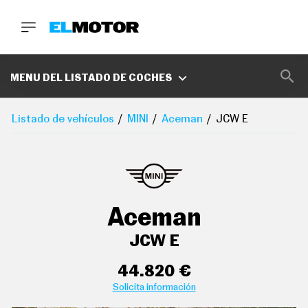
BUSCA
MARCAS
MENU DEL LISTADO DE COCHES
D
E
Listado de vehículos
MINI
Aceman
JCW E
1
0
0
cierre centralizado con apertura por tarjeta/llave
A
inteligente
C
E
protección antirrobo
R
O
Aceman
indicador de baja presión de los neumáticos con
P
O
sensor montado en la llanta
D
JCW E
C
ordenador de viaje
A
44.820 €
S
pantalla de visualización táctil de 9,45 " salpicadero
T
Solicita información
central 1, 24,0, orientación de la pantalla fija y no
A