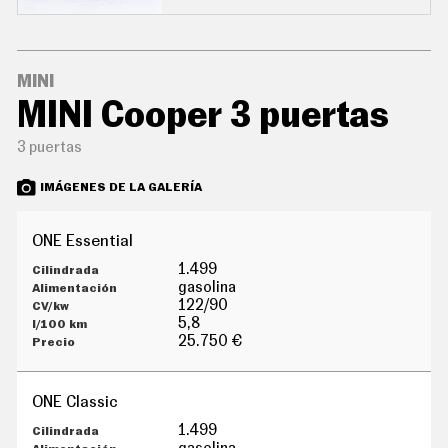
G
Í
A
M
O
MINI
T
MINI Cooper 3 puertas
O
S
3 puertas
M
O
T
IMÁGENES DE LA GALERÍA
O
R
T
ONE Essential
V
1.499
F
gasolina
O
122/90
T
5,8
O
25.750 €
S
N
E
ONE Classic
W
S
1.499
L