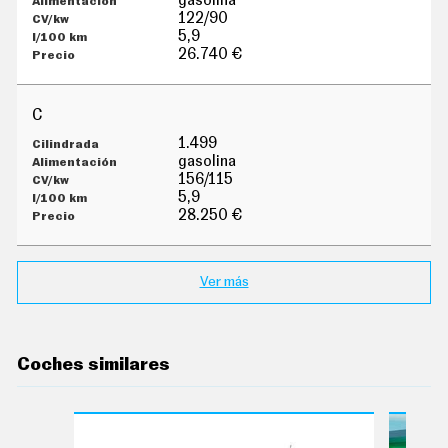
gasolina
E
T
122/90
T
5,9
E
26.740 €
R
C
I
1.499
N
gasolina
F
O
156/115
Ú
5,9
T
28.250 €
I
L
F
I
Ver más
C
H
A
S
Y
Coches similares
P
R
E
C
I