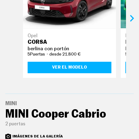
Opel
Peuge
CORSA
NUEV
berlina con portón
berli
5Puertas
desde 21.800 €
5Puert
VER EL MODELO
MINI
MINI Cooper Cabrio
2 puertas
IMÁGENES DE LA GALERÍA