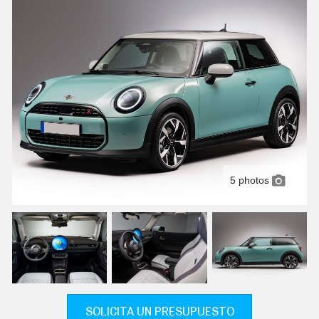
C
T
U
A
L
I
D
A
D
P
R
U
E
B
A
5 photos
S
E
L
É
C
T
R
I
C
O
S
SOLICITA UN PRESUPUESTO