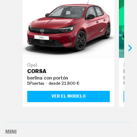
O
S
S
E
R
V
I
C
I
O
S
Opel
Peuge
CORSA
NUEV
S
berlina con portón
berli
Í
5Puertas
desde 21.800 €
5Puert
G
U
E
VER EL MODELO
N
O
S
MINI