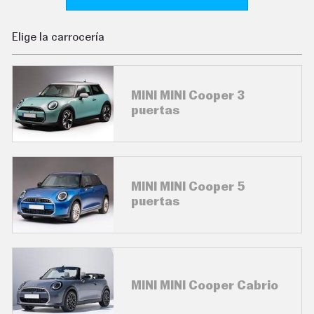
C
O
N
Elige la carrocería
D
U
C
I
R
MINI MINI Cooper 3
S
puertas
U
P
E
R
C
O
C
MINI MINI Cooper 5
H
puertas
E
S
T
E
C
N
O
MINI MINI Cooper Cabrio
L
O