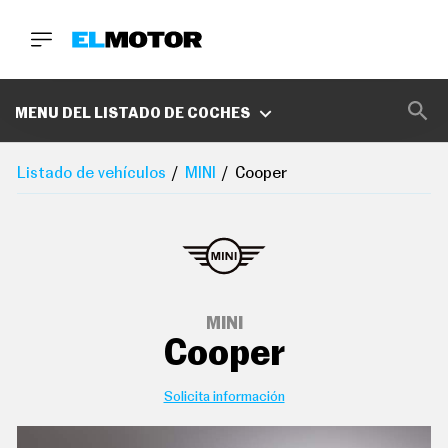
BUSCA
MARCAS
MENU DEL LISTADO DE COCHES
D
E
Listado de vehículos
MINI
Cooper
1
0
0
A
C
E
R
O
P
MINI
O
Cooper
D
C
A
S
Solicita información
T
A