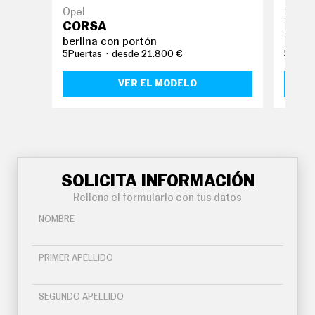
Opel
Peuge
CORSA
NUEV
berlina con portón
berli
5Puertas
desde 21.800 €
5Puert
VER EL MODELO
SOLICITA INFORMACIÓN
Rellena el formulario con tus datos
NOMBRE
PRIMER APELLIDO
SEGUNDO APELLIDO