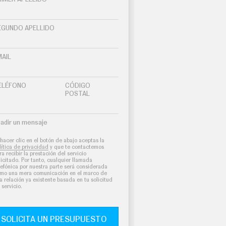
EGUNDO APELLIDO
MAIL
ELÉFONO
CÓDIGO
POSTAL
adir un mensaje
 hacer clic en el botón de abajo aceptas la
lítica de privacidad
y que te contactemos
ra recibir la prestación del servicio
licitado. Por tanto, cualquier llamada
lefónica por nuestra parte será considerada
mo una mera comunicación en el marco de
a relación ya existente basada en tu solicitud
 servicio.
SOLICITA UN PRESUPUESTO