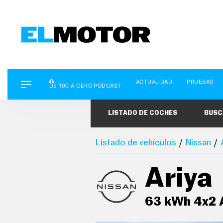
D
ACTUALIDAD
PRUEBAS
E
DE 100 A CERO PODCAST
1
0
0
LISTADO DE COCHES
BUSC
A
C
E
R
Listado de vehículos
Nissan
O
P
O
Ariya
D
C
A
S
63 kWh 4x2 
T
A