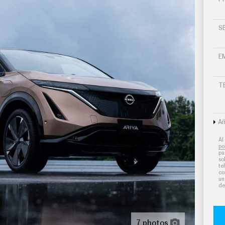
S
E
T
Añ
Al
po
utomático con control a distancia
pa
so
te
ferenciados para conductor/acompañante
co
un
de
ado de iones controles en pantalla táctil y bomba
7 photos