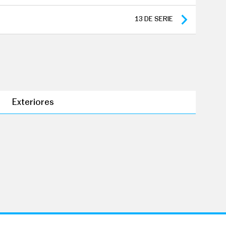
os de tracción: 60 meses y 100.000 km
13
DE SERIE
Exteriores