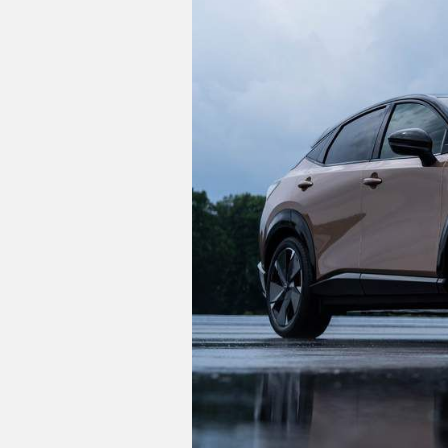
C
T
U
A
L
I
D
A
D
P
R
U
E
B
A
S
E
L
aire acondicionado bizona de a
É
C
controles de climatización di
T
R
sistema de ventilación con filtr
I
C
de calor
O
S
acabados de lujo: