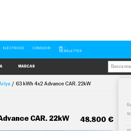
ELÉCTRICOS
CONDUCIR
NEWSLETTER
A
MARCAS
Ariya
63 kWh 4x2 Advance CAR. 22kW
Re
N
Advance CAR. 22kW
48.800 €
P